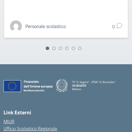
Personale scolastico
0
ITI "G. Segato" - IPSIA "A. Brustolon"
IIS SEGATO
Belluno
— Visita la pagina iniziale della scuola
Link Esterni
MIUR
Ufficio Scolastico Regionale