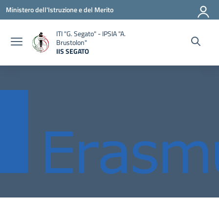
Vai ai contenuti
Vai al menu di navigazione
Vai al footer
Ministero dell'Istruzione e del Merito
ITI "G. Segato" - IPSIA "A.
Brustolon"
IIS SEGATO
— Visita la pagina iniziale della scuola