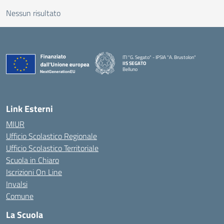
Nessun risultato
ITI "G. Segato" - IPSIA "A. Brustolon"
IIS SEGATO
Belluno
— Visita la pagina iniziale della scuola
Link Esterni
MIUR
Ufficio Scolastico Regionale
Ufficio Scolastico Territoriale
Scuola in Chiaro
Iscrizioni On Line
Invalsi
Comune
La Scuola