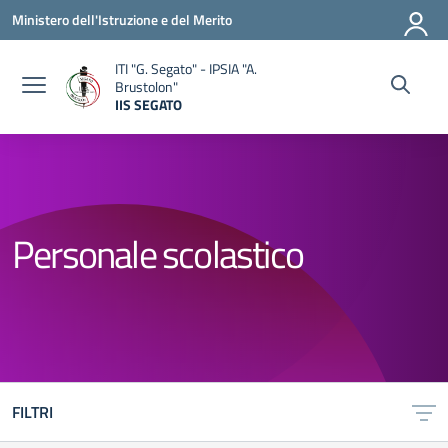
Vai ai contenuti
Vai al menu di navigazione
Vai al footer
Ministero dell'Istruzione e del Merito
ITI "G. Segato" - IPSIA "A.
Brustolon"
IIS SEGATO
— Visita la pagina iniziale della scuola
Personale scolastico
FILTRI