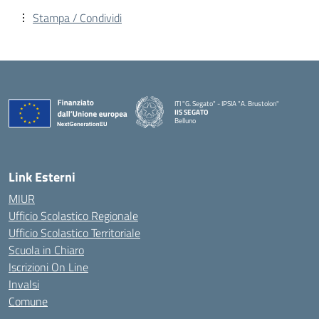
Stampa / Condividi
ITI "G. Segato" - IPSIA "A. Brustolon"
IIS SEGATO
Belluno
— Visita la pagina iniziale della scuola
Link Esterni
MIUR
Ufficio Scolastico Regionale
Ufficio Scolastico Territoriale
Scuola in Chiaro
Iscrizioni On Line
Invalsi
Comune