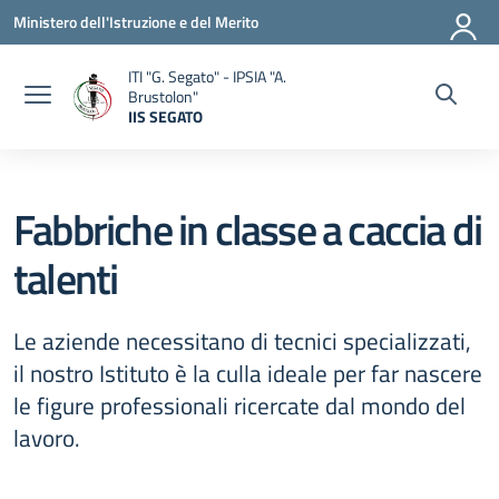
Vai ai contenuti
Vai al menu di navigazione
Vai al footer
Ministero dell'Istruzione e del Merito
ITI "G. Segato" - IPSIA "A.
Brustolon"
IIS SEGATO
— Visita la pagina iniziale della scuola
Fabbriche in classe a caccia di
talenti
Le aziende necessitano di tecnici specializzati,
il nostro Istituto è la culla ideale per far nascere
le figure professionali ricercate dal mondo del
lavoro.