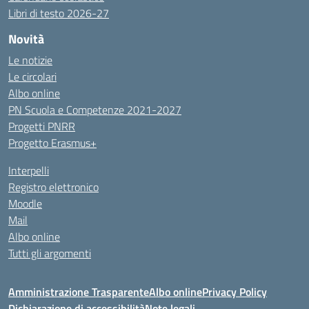
Libri di testo 2026-27
Novità
Le notizie
Le circolari
Albo online
PN Scuola e Competenze 2021-2027
Progetti PNRR
Progetto Erasmus+
Interpelli
Registro elettronico
Moodle
Mail
Albo online
Tutti gli argomenti
Amministrazione Trasparente
Albo online
Privacy Policy
Dichiarazione di accessibilità
Note legali