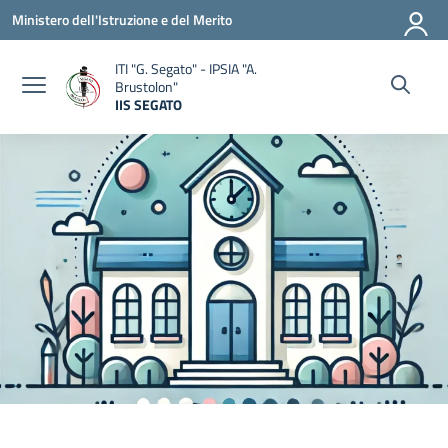
Vai ai contenuti
Vai al menu di navigazione
Vai al footer
Ministero dell'Istruzione e del Merito
ITI "G. Segato" - IPSIA "A.
Brustolon"
IIS SEGATO
— Visita la pagina iniziale della scuola