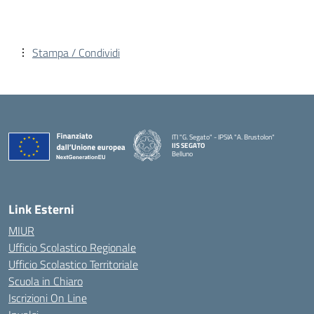
Stampa / Condividi
ITI "G. Segato" - IPSIA "A. Brustolon"
IIS SEGATO
Belluno
— Visita la pagina iniziale della scuola
Link Esterni
MIUR
Ufficio Scolastico Regionale
Ufficio Scolastico Territoriale
Scuola in Chiaro
Iscrizioni On Line