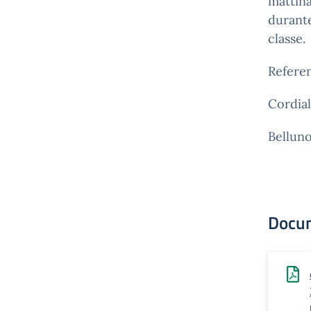
mattina
durante
classe.
Referen
Cordiali
Bellun
Docu