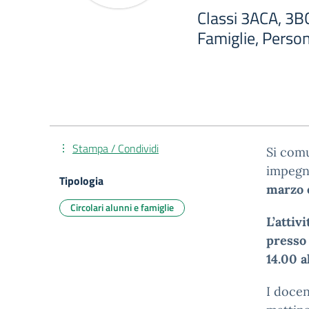
Classi 3ACA, 3BC
Famiglie, Perso
Stampa / Condividi
Si comu
impegna
Tipologia
marzo 
Circolari alunni e famiglie
L’attiv
presso 
14.00 a
I docen