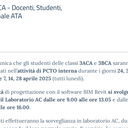
A - Docenti, Studenti,
nale ATA
nica che gli studenti delle classi
3ACA
e
3BCA
saran
ti nell’
attività di PCTO interna
durante i giorni
24, 
e
7, 14, 28
aprile 2025
(tutti lunedì).
ità
di progettazione con il software BIM Revit
si svolg
il Laboratorio AC
dalle
ore 9.00 alle ore 13.05
e dall
lle ore 16.00
.
ti effettueranno la sorveglianza in laboratorio AC, du