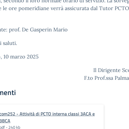
, secondo il loro normale orario di servizio. La sorve
 le ore pomeridiane verrà assicurata dal Tutor PCTO
te: prof. De Gasperin Mario
 saluti.
o, 10 marzo 2025
Il Dirigente Sc
F.to Prof.ssa Palma
menti
com252 - Attività di PCTO interna classi 3ACA e
3BCA
pdf - 240 kb