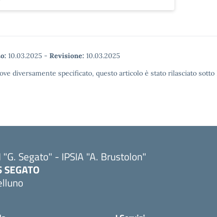
o:
10.03.2025
-
Revisione:
10.03.2025
ove diversamente specificato, questo articolo è stato rilasciato sott
I "G. Segato" - IPSIA "A. Brustolon"
IS SEGATO
elluno
Visita la pagina iniziale della scuola