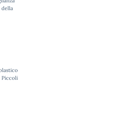
glianza
 della
olastico
 Piccoli