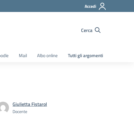
Accedi
Cerca
odle
Mail
Albo online
Tutti gli argomenti
Giulietta Fistarol
Docente