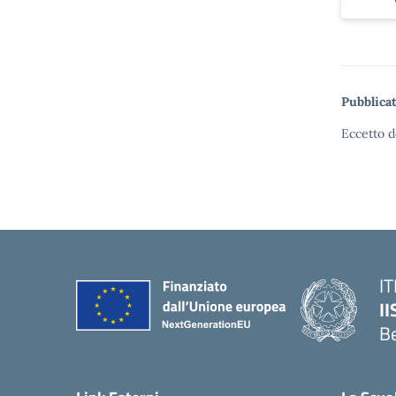
Pubblicat
Eccetto d
IT
I
B
— 