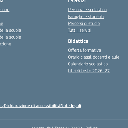
la
I Servizi
zione
Personale scolastico
Famiglie e studenti
ne
Percorsi di studio
della scuola
Tutti i servizi
della scuola
Didattica
azione
Offerta formativa
Orario classi, docenti e aule
Calendario scolastico
Libri di testo 2026-27
cy
Dichiarazione di accessibilità
Note legali
Indirizzo:
Via J. Tasso,11 32100 - Belluno