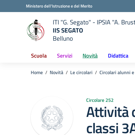
Vai ai contenuti
Vai al menu di navigazione
Vai al footer
Ministero dell'Istruzione e del Merito
ITI "G. Segato" - IPSIA "A. Brus
IIS SEGATO
Belluno
della scuola
— Visita la pagina iniziale del
Scuola
Servizi
Novità
Didattica
Home
Novità
Le circolari
Circolari alunni e
Circolare 252
Attività
classi 