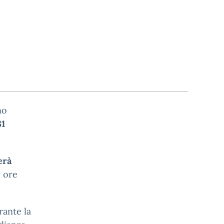
no
31
erà
e ore
rante la