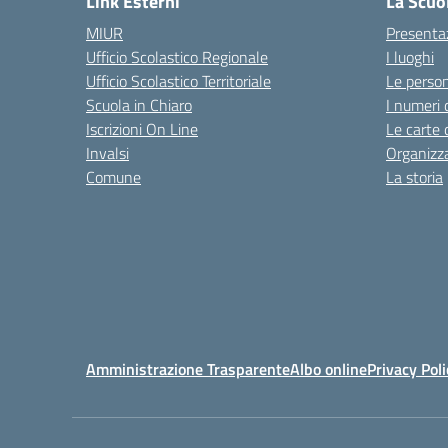
Link Esterni
La Scuo
MIUR
Presenta
Ufficio Scolastico Regionale
I luoghi
Ufficio Scolastico Territoriale
Le perso
Scuola in Chiaro
I numeri 
Iscrizioni On Line
Le carte 
Invalsi
Organizz
Comune
La storia
Amministrazione Trasparente
Albo online
Privacy Poli