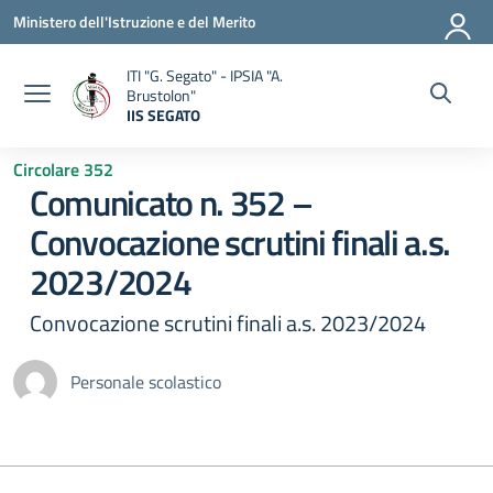
Vai ai contenuti
Vai al menu di navigazione
Vai al footer
Ministero dell'Istruzione e del Merito
ITI "G. Segato" - IPSIA "A.
Brustolon"
IIS SEGATO
— Visita la pagina iniziale della scuola
Circolare 352
Comunicato n. 352 –
Convocazione scrutini finali a.s.
2023/2024
Convocazione scrutini finali a.s. 2023/2024
Personale scolastico