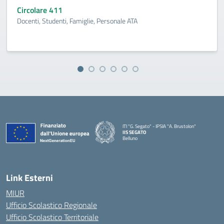
Circolare 411
Docenti, Studenti, Famiglie, Personale ATA
ITI "G. Segato" - IPSIA "A. Brustolon"
IIS SEGATO
Belluno
— Visita la pagina iniziale della scuola
Link Esterni
MIUR
Ufficio Scolastico Regionale
Ufficio Scolastico Territoriale