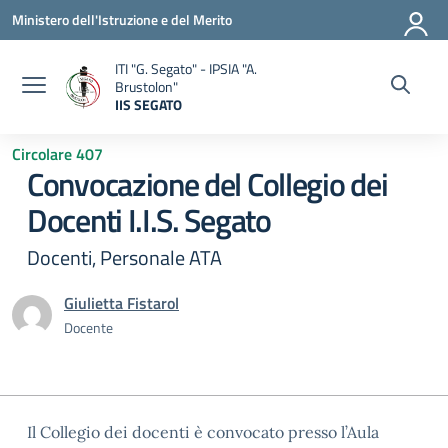
Vai ai contenuti
Vai al menu di navigazione
Vai al footer
Ministero dell'Istruzione e del Merito
ITI "G. Segato" - IPSIA "A.
Brustolon"
IIS SEGATO
— Visita la pagina iniziale della scuola
Circolare 407
Convocazione del Collegio dei
Docenti I.I.S. Segato
Docenti, Personale ATA
Giulietta Fistarol
Docente
Il Collegio dei docenti è convocato presso l’Aula