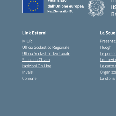
IT
I
B
— 
Link Esterni
La Scuo
MIUR
Presenta
Ufficio Scolastico Regionale
I luoghi
Ufficio Scolastico Territoriale
Le perso
Scuola in Chiaro
I numeri 
Iscrizioni On Line
Le carte 
Invalsi
Organizz
Comune
La storia