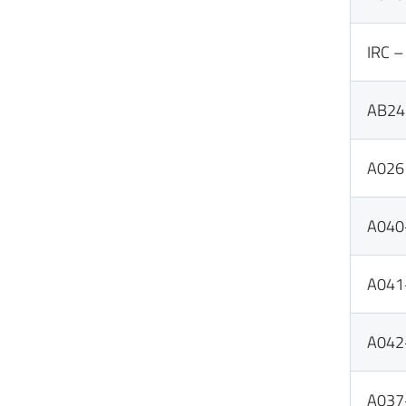
IRC –
AB24 
A026
A040+
A041+
A042
A037