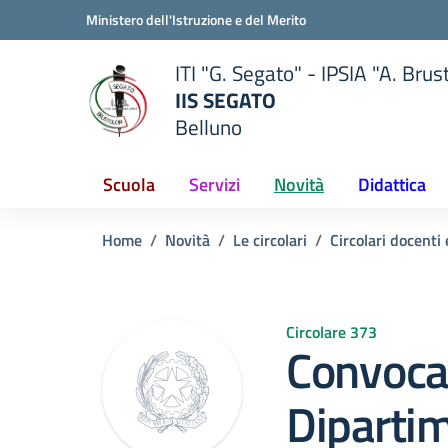
Vai ai contenuti
Vai al menu di navigazione
Vai al footer
Ministero dell'Istruzione e del Merito
ITI "G. Segato" - IPSIA "A. Brus
IIS SEGATO
Belluno
della scuola
— Visita la pagina iniziale del
Scuola
Servizi
Novità
Didattica
Home
Novità
Le circolari
Circolari docenti
Circolare 373
Convoca
Dipartim