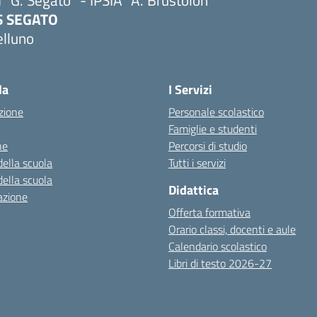
I "G. Segato" - IPSIA "A. Brustolon"
IS SEGATO
elluno
Visita la pagina iniziale della scuola
la
I Servizi
zione
Personale scolastico
Famiglie e studenti
ne
Percorsi di studio
della scuola
Tutti i servizi
della scuola
Didattica
azione
Offerta formativa
Orario classi, docenti e aule
Calendario scolastico
Libri di testo 2026-27