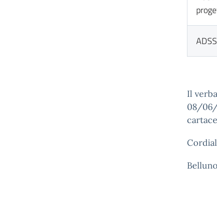
proge
ADSS 
Il verb
08/06/
cartace
Cordiali
Belluno