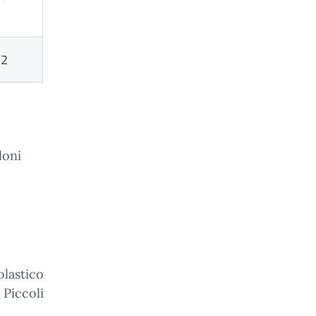
22
lloni
olastico
 Piccoli