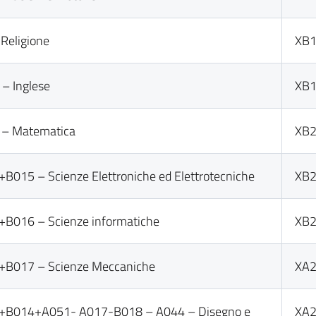
 Religione
XB
– Inglese
XB
 – Matematica
XB
B015 – Scienze Elettroniche ed Elettrotecniche
XB
B016 – Scienze informatiche
XB
+B017 – Scienze Meccaniche
XA
+B014+A051- A017-B018 – A044 – Disegno e
XA