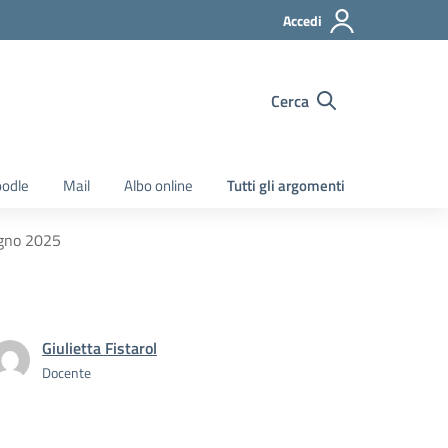
Accedi
Cerca
odle
Mail
Albo online
Tutti gli argomenti
ugno 2025
Giulietta Fistarol
Docente