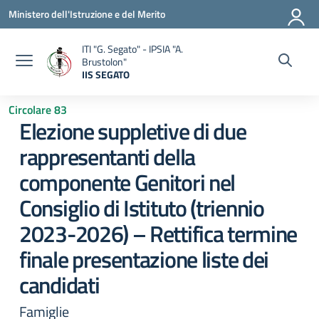
Vai ai contenuti
Vai al menu di navigazione
Vai al footer
Ministero dell'Istruzione e del Merito
ITI "G. Segato" - IPSIA "A.
Brustolon"
IIS SEGATO
— Visita la pagina iniziale della scuola
Circolare 83
Elezione suppletive di due
rappresentanti della
componente Genitori nel
Consiglio di Istituto (triennio
2023-2026) – Rettifica termine
finale presentazione liste dei
candidati
Famiglie