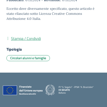
Pubblicato:
07.11.2024
-
Revisione:
07.11.2024
Eccetto dove diversamente specificato, questo articolo è
stato rilasciato sotto Licenza Creative Commons
Attribuzione 4.0 Italia.
Stampa / Condividi
Tipologia
Circolari alunni e famiglie
ITI "G. Segato" - IPSIA "A. Brustolon"
IIS SEGATO
Belluno
— Visita la pagina iniziale della scuola