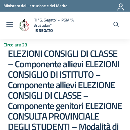
Vai ai contenuti
Vai al menu di navigazione
Vai al footer
Ministero dell'Istruzione e del Merito
ITI "G. Segato" - IPSIA "A.
Brustolon"
IIS SEGATO
— Visita la pagina iniziale della scuola
Circolare 23
ELEZIONI CONSIGLI DI CLASSE
– Componente allievi ELEZIONI
CONSIGLIO DI ISTITUTO –
Componente allievi ELEZIONE
CONSIGLI DI CLASSE –
Componente genitori ELEZIONE
CONSULTA PROVINCIALE
DEGLI STUDENTI – Modalità di