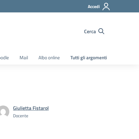
Accedi
Cerca
odle
Mail
Albo online
Tutti gli argomenti
Giulietta Fistarol
Docente