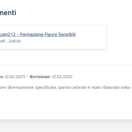
menti
com212 - Formazione Figure Sensibili
pdf - 248 kb
o:
12.02.2025
-
Revisione:
12.02.2025
ove diversamente specificato, questo articolo è stato rilasciato sott