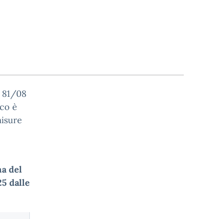
. 81/08
nco è
misure
a del
25 dalle