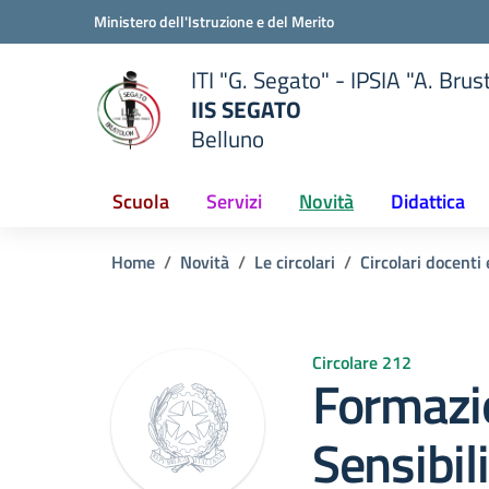
Vai ai contenuti
Vai al menu di navigazione
Vai al footer
Ministero dell'Istruzione e del Merito
ITI "G. Segato" - IPSIA "A. Brus
IIS SEGATO
Belluno
della scuola
— Visita la pagina iniziale del
Scuola
Servizi
Novità
Didattica
Home
Novità
Le circolari
Circolari docenti
Circolare 212
Formazi
Sensibili