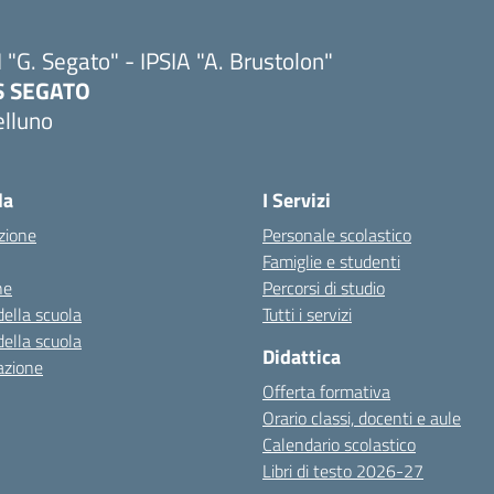
I "G. Segato" - IPSIA "A. Brustolon"
IS SEGATO
elluno
Visita la pagina iniziale della scuola
la
I Servizi
zione
Personale scolastico
Famiglie e studenti
ne
Percorsi di studio
della scuola
Tutti i servizi
della scuola
Didattica
azione
Offerta formativa
Orario classi, docenti e aule
Calendario scolastico
Libri di testo 2026-27