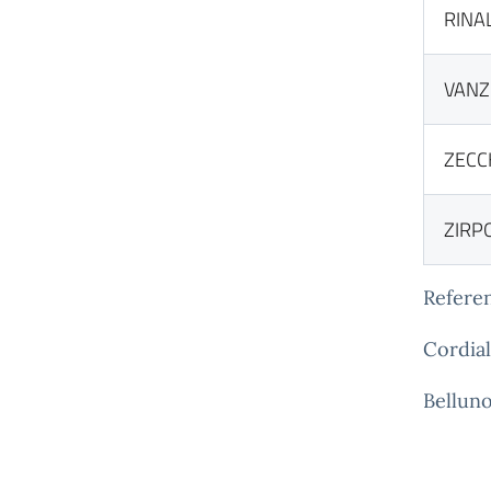
RINA
VANZ
ZECC
ZIRP
Referen
Cordiali
Belluno