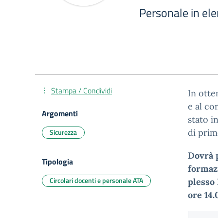
Personale in el
Stampa / Condividi
In otte
e al co
Argomenti
stato i
Sicurezza
di pri
Dovrà 
Tipologia
formaz
Circolari docenti e personale ATA
plesso 
ore 14.