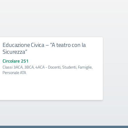
Educazione Civica – “A teatro con la
Educ
Sicurezza”
“Sic
ediz
Circolare 251
Classi 3ACA, 3BCA, 4ACA - Docenti, Studenti, Famiglie,
Circo
Personale ATA
Classi
ATA