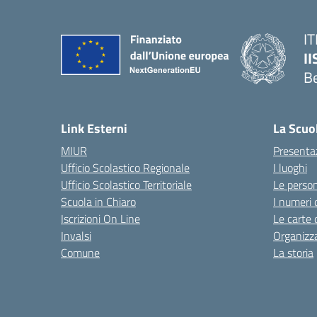
IT
I
B
— 
Link Esterni
La Scuo
MIUR
Presenta
Ufficio Scolastico Regionale
I luoghi
Ufficio Scolastico Territoriale
Le perso
Scuola in Chiaro
I numeri 
Iscrizioni On Line
Le carte 
Invalsi
Organizz
Comune
La storia