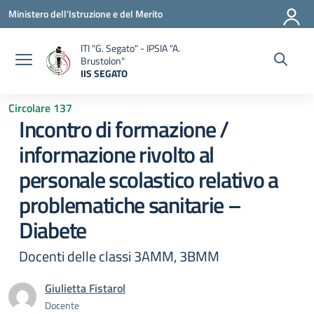
Vai ai contenuti
Vai al menu di navigazione
Vai al footer
Ministero dell'Istruzione e del Merito
ITI "G. Segato" - IPSIA "A.
Brustolon"
IIS SEGATO
— Visita la pagina iniziale della scuola
Circolare 137
Incontro di formazione /
informazione rivolto al
personale scolastico relativo a
problematiche sanitarie –
Diabete
Docenti delle classi 3AMM, 3BMM
Giulietta Fistarol
Docente