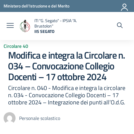
Vai ai contenuti
Vai al menu di navigazione
Vai al footer
Ministero dell'Istruzione e del Merito
ITI "G. Segato" - IPSIA "A.
Brustolon"
IIS SEGATO
— Visita la pagina iniziale della scuola
Circolare 40
Modifica e integra la Circolare n.
034 – Convocazione Collegio
Docenti – 17 ottobre 2024
Circolare n. 040 - Modifica e integra la circolare
n. 034 - Convocazione Collegio Docenti – 17
ottobre 2024 – Integrazione dei punti all’O.d.G.
Personale scolastico