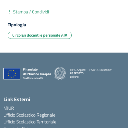
Stampa / Condividi
Tipologia
Circolari docenti e personale ATA
ITI "G. Segato" - IPSIA "A. Brustolon"
IIS SEGATO
Belluno
— Visita la pagina iniziale della scuola
Link Esterni
MIUR
Ufficio Scolastico Regionale
Ufficio Scolastico Territoriale