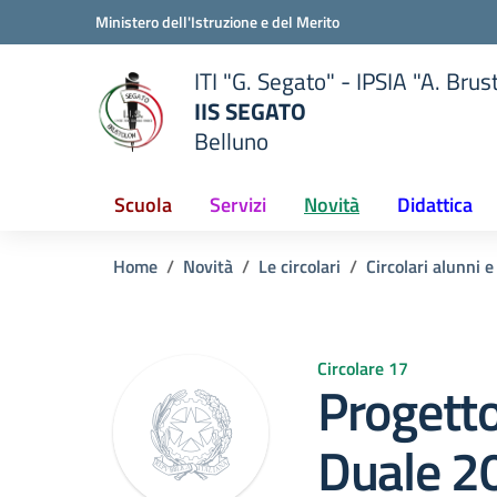
Vai ai contenuti
Vai al menu di navigazione
Vai al footer
Ministero dell'Istruzione e del Merito
ITI "G. Segato" - IPSIA "A. Brus
IIS SEGATO
Belluno
della scuola
— Visita la pagina iniziale del
Scuola
Servizi
Novità
Didattica
Home
Novità
Le circolari
Circolari alunni e
Circolare 17
Progett
Duale 2