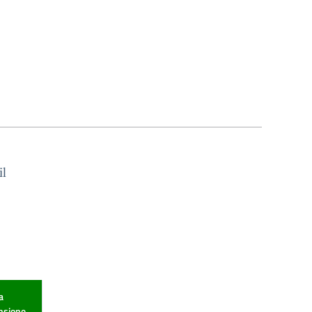
il
a
nsione