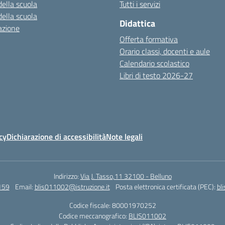
della scuola
Tutti i servizi
della scuola
Didattica
azione
Offerta formativa
Orario classi, docenti e aule
Calendario scolastico
Libri di testo 2026-27
cy
Dichiarazione di accessibilità
Note legali
Indirizzo:
Via J. Tasso,11 32100 - Belluno
159
Email:
blis011002@istruzione.it
Posta elettronica certificata (PEC):
bl
Codice fiscale: 80001970252
Codice meccanografico:
BLIS011002