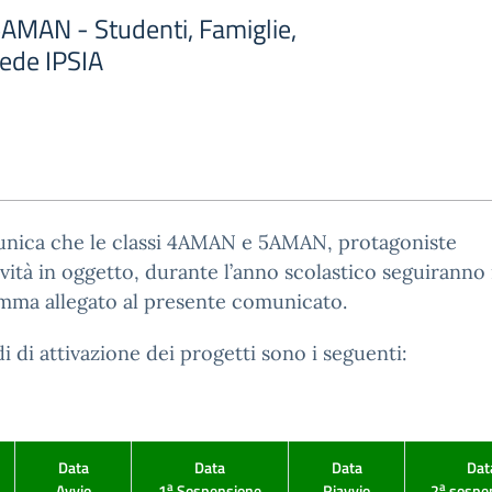
AMAN - Studenti, Famiglie,
ede IPSIA
unica che le classi 4AMAN e 5AMAN, protagoniste
tività in oggetto, durante l’anno scolastico seguiranno 
mma allegato al presente comunicato.
di di attivazione dei progetti sono i seguenti:
Data
Data
Data
Dat
a
a
Avvio
1
Sospensione
Riavvio
2
sospe