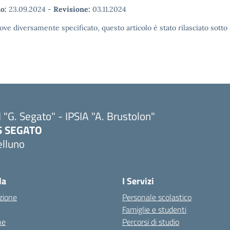
o:
23.09.2024
-
Revisione:
03.11.2024
ove diversamente specificato, questo articolo è stato rilasciato sott
I "G. Segato" - IPSIA "A. Brustolon"
IS SEGATO
elluno
Visita la pagina iniziale della scuola
la
I Servizi
zione
Personale scolastico
Famiglie e studenti
ne
Percorsi di studio