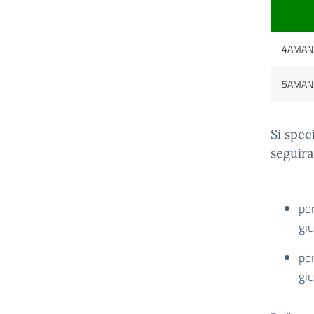
4AMAN
5AMAN
Si spec
seguira
pe
gi
pe
gi