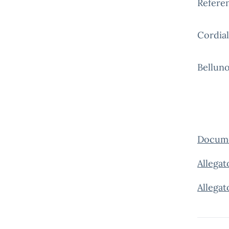
Referen
Cordiali
Bellun
Docume
Allega
Allega