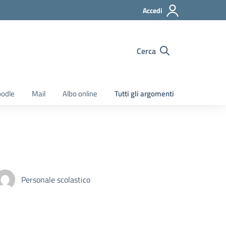
Accedi
Cerca
odle
Mail
Albo online
Tutti gli argomenti
Personale scolastico