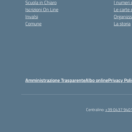
Scuola in Chiaro
I numeri 
Iscrizioni On Line
Le carte 
Invalsi
Organizz
Comune
La storia
Amministrazione Trasparente
Albo online
Privacy Poli
Centralino:
+39 0437 940