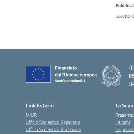
Pubblicat
Eccetto d
IT
I
B
— 
Link Esterni
La Scuo
MIUR
Presenta
Ufficio Scolastico Regionale
I luoghi
Ufficio Scolastico Territoriale
Le perso