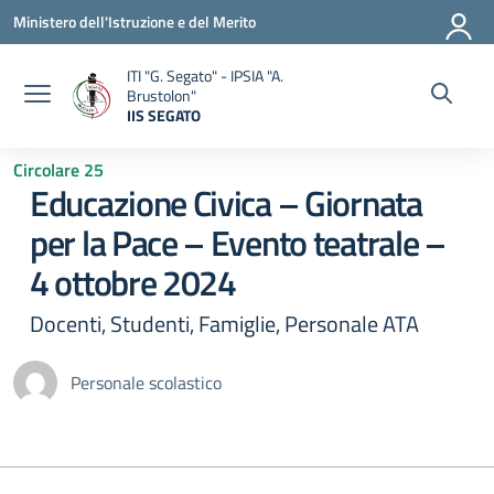
Vai ai contenuti
Vai al menu di navigazione
Vai al footer
Ministero dell'Istruzione e del Merito
ITI "G. Segato" - IPSIA "A.
Brustolon"
IIS SEGATO
— Visita la pagina iniziale della scuola
Circolare 25
Educazione Civica – Giornata
per la Pace – Evento teatrale –
4 ottobre 2024
Docenti, Studenti, Famiglie, Personale ATA
Personale scolastico