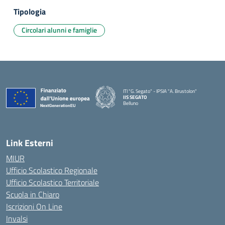
Tipologia
Circolari alunni e famiglie
ITI "G. Segato" - IPSIA "A. Brustolon"
IIS SEGATO
Belluno
— Visita la pagina iniziale della scuola
Link Esterni
MIUR
Ufficio Scolastico Regionale
Ufficio Scolastico Territoriale
Scuola in Chiaro
Iscrizioni On Line
Invalsi