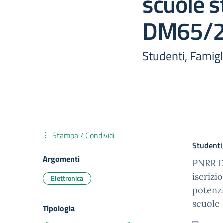
scuole s
DM65/
Studenti, Famigl
Stampa / Condividi
Studenti,
Argomenti
PNRR D
iscriz
Elettronica
potenz
scuole
Tipologia