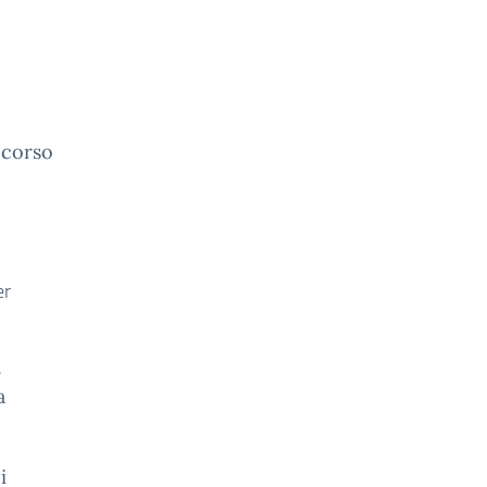
l corso
er
i
a
i