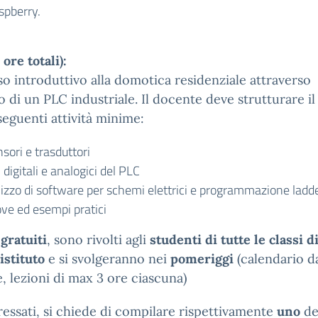
spberry.
 ore totali):
o introduttivo alla domotica residenziale attraverso
zzo di un PLC industriale. Il docente deve strutturare i
seguenti attività minime:
sori e trasduttori
 digitali e analogici del PLC
ilizzo di software per schemi elettrici e programmazione ladd
ove ed esempi pratici
,
gratuiti
, sono rivolti agli
studenti di tutte le classi d
istituto
e si svolgeranno nei
pomeriggi
(calendario d
e, lezioni di max 3 ore ciascuna)
ressati, si chiede di compilare rispettivamente
uno
de