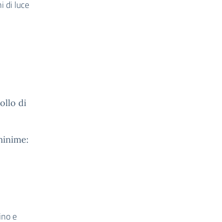
i di luce
ollo di
 minime:
ino e