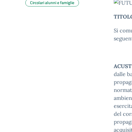
Circolari alunni e famiglie
TITOL
Si comu
seguent
ACUSTI
dalle b
propaga
normati
ambient
esercit
del cor
propag
acquisi