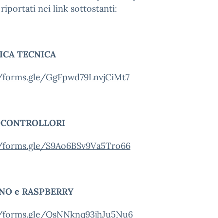
riportati nei link sottostanti:
ICA TECNICA
//forms.gle/GgFpwd79LnvjCiMt7
CONTROLLORI
//forms.gle/S9Ao6BSv9Va5Tro66
NO e RASPBERRY
//forms.gle/QsNNknq93jhJu5Nu6