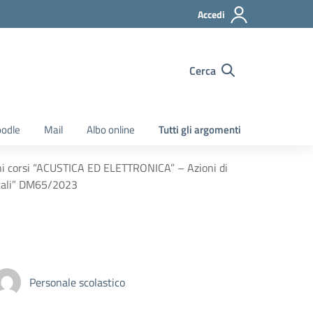
Accedi
Cerca
odle
Mail
Albo online
Tutti gli argomenti
ni corsi “ACUSTICA ED ELETTRONICA” – Azioni di
atali” DM65/2023
Personale scolastico