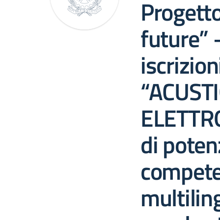
Progett
future” 
iscrizion
“ACUSTI
ELETTRO
di poten
compete
multilin