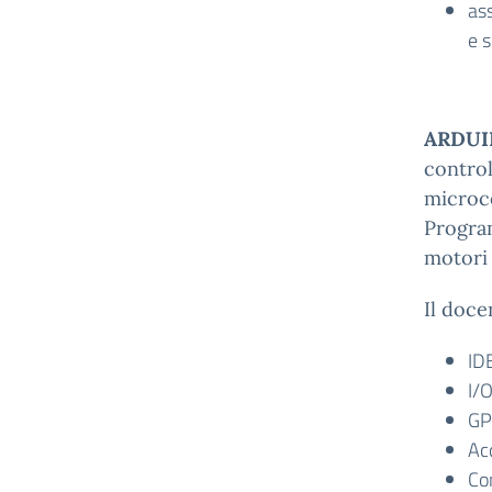
ass
e 
ARDUIN
control
microc
Program
motori 
Il doce
ID
I/
GP
Acq
Co