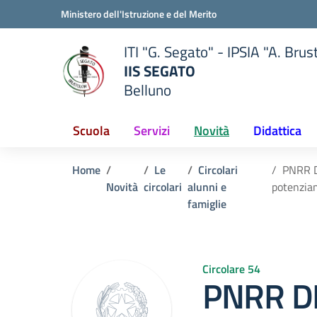
Vai ai contenuti
Vai al menu di navigazione
Vai al footer
Ministero dell'Istruzione e del Merito
ITI "G. Segato" - IPSIA "A. Brus
IIS SEGATO
Belluno
della scuola
— Visita la pagina iniziale del
Scuola
Servizi
Novità
Didattica
Home
Le
Circolari
PNRR D
Novità
circolari
alunni e
potenzia
famiglie
Circolare 54
PNRR D