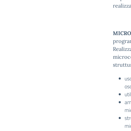
realizz
MICROC
progra
Realizz
microco
struttu
uso
osc
uti
am
mi
str
mi