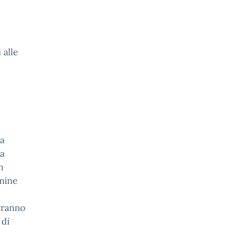
 alle
la
ca
n
rmine
vranno
 di