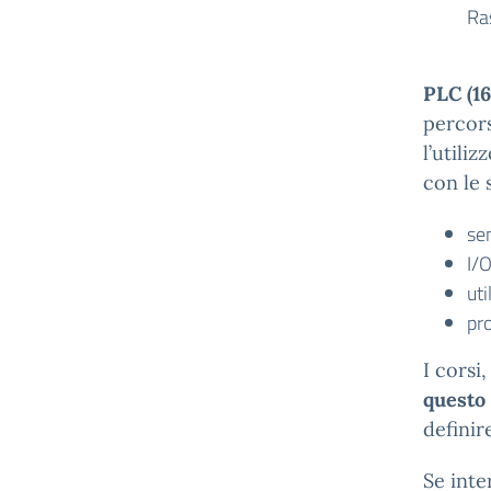
Ra
PLC (16
percors
l’utili
con le 
sen
I/O
ut
pr
I corsi
questo 
definir
Se inte