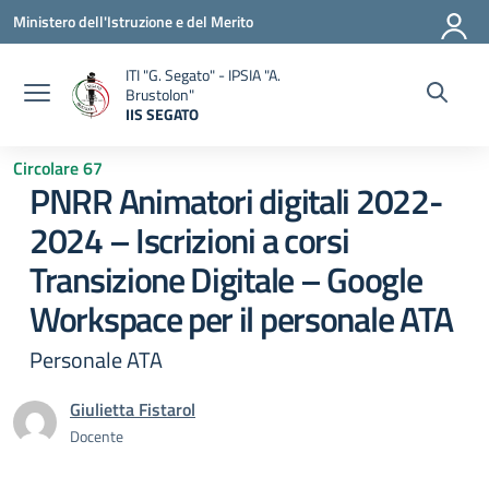
Vai ai contenuti
Vai al menu di navigazione
Vai al footer
Ministero dell'Istruzione e del Merito
ITI "G. Segato" - IPSIA "A.
Brustolon"
IIS SEGATO
— Visita la pagina iniziale della scuola
Circolare 67
PNRR Animatori digitali 2022-
2024 – Iscrizioni a corsi
Transizione Digitale – Google
Workspace per il personale ATA
Personale ATA
Giulietta Fistarol
Docente