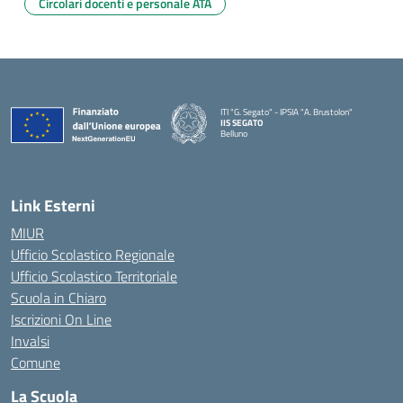
Circolari docenti e personale ATA
ITI "G. Segato" - IPSIA "A. Brustolon"
IIS SEGATO
Belluno
— Visita la pagina iniziale della scuola
Link Esterni
MIUR
Ufficio Scolastico Regionale
Ufficio Scolastico Territoriale
Scuola in Chiaro
Iscrizioni On Line
Invalsi
Comune
La Scuola