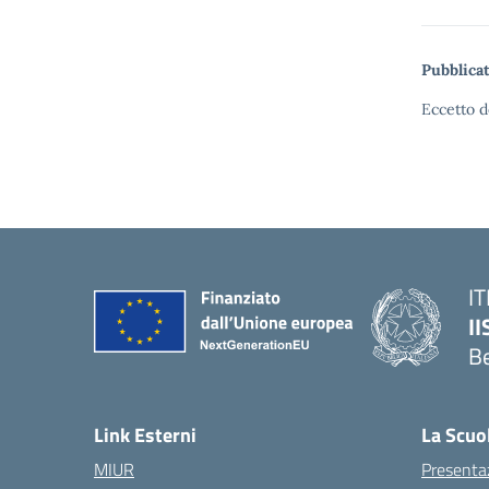
Pubblicat
Eccetto d
IT
I
B
— 
Link Esterni
La Scuo
MIUR
Presenta