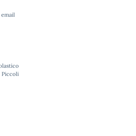
 email
olastico
 Piccoli