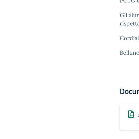
PCTO co
Gli alu
rispett
Cordiali
Belluno
Docu