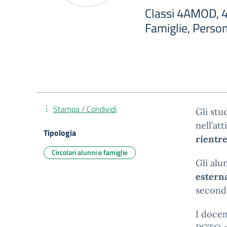
Classi 4AMOD, 4
Famiglie, Perso
Stampa / Condividi
Gli stu
nell’at
Tipologia
rientre
Circolari alunni e famiglie
Gli alu
estern
secondo
I docen