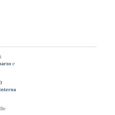
i
 marzo
e
O
interna
dle