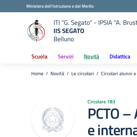
Vai ai contenuti
Vai al menu di navigazione
Vai al footer
Ministero dell'Istruzione e del Merito
ITI "G. Segato" - IPSIA "A. Brus
IIS SEGATO
Belluno
della scuola
— Visita la pagina iniziale del
Scuola
Servizi
Novità
Didattica
Home
Novità
Le circolari
Circolari alunni e
Circolare 183
PCTO – A
e intern