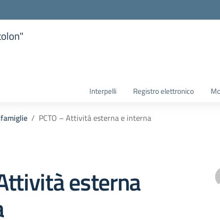
tolon"
la scuola
Interpelli
Registro elettronico
Mo
 famiglie
PCTO – Attività esterna e interna
ttività esterna
a