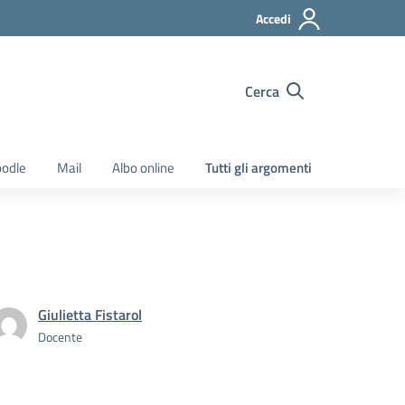
Accedi
Cerca
odle
Mail
Albo online
Tutti gli argomenti
Giulietta Fistarol
Docente