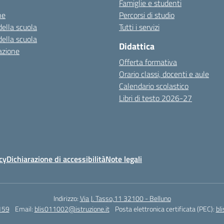
Famiglie e studenti
ne
Percorsi di studio
della scuola
Tutti i servizi
della scuola
Didattica
azione
Offerta formativa
Orario classi, docenti e aule
Calendario scolastico
Libri di testo 2026-27
cy
Dichiarazione di accessibilità
Note legali
Indirizzo:
Via J. Tasso,11 32100 - Belluno
159
Email:
blis011002@istruzione.it
Posta elettronica certificata (PEC):
bl