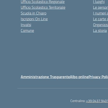
Ufficio Scolastico Regionale
I luoghi
Ufficio Scolastico Territoriale
Le perso
Scuola in Chiaro
I numeri 
Iscrizioni On Line
Le carte 
Invalsi
Organizz
Comune
La storia
Amministrazione Trasparente
Albo online
Privacy Poli
Centralino:
+39 0437 940