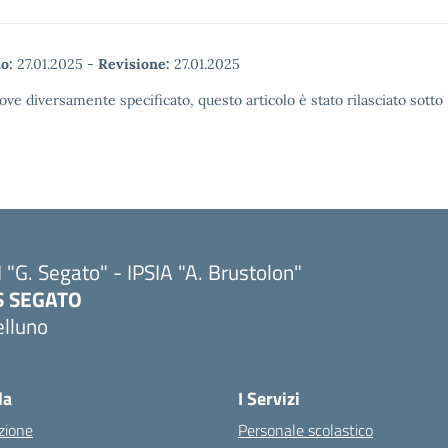
o:
27.01.2025
-
Revisione:
27.01.2025
ove diversamente specificato, questo articolo è stato rilasciato sott
I "G. Segato" - IPSIA "A. Brustolon"
IS SEGATO
elluno
Visita la pagina iniziale della scuola
la
I Servizi
zione
Personale scolastico