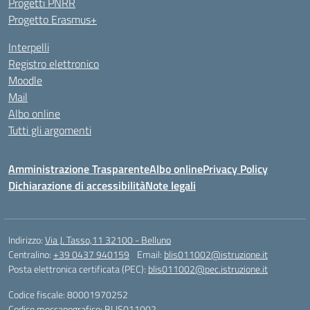
Progetti PNRR
Progetto Erasmus+
Interpelli
Registro elettronico
Moodle
Mail
Albo online
Tutti gli argomenti
Amministrazione Trasparente
Albo online
Privacy Policy
Dichiarazione di accessibilità
Note legali
Indirizzo:
Via J. Tasso,11 32100 - Belluno
Centralino:
+39 0437 940159
Email:
blis011002@istruzione.it
Posta elettronica certificata (PEC):
blis011002@pec.istruzione.it
Codice fiscale: 80001970252
Codice meccanografico:
BLIS011002