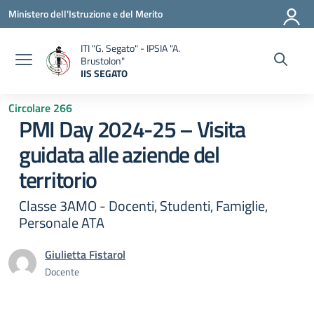
Vai ai contenuti
Vai al menu di navigazione
Vai al footer
Ministero dell'Istruzione e del Merito
ITI "G. Segato" - IPSIA "A.
Brustolon"
IIS SEGATO
— Visita la pagina iniziale della scuola
Circolare 266
PMI Day 2024-25 – Visita
guidata alle aziende del
territorio
Classe 3AMO - Docenti, Studenti, Famiglie,
Personale ATA
Giulietta Fistarol
Docente