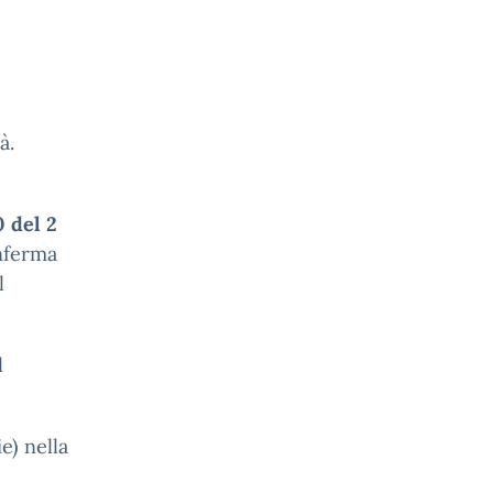
à.
0 del 2
onferma
l
l
e) nella