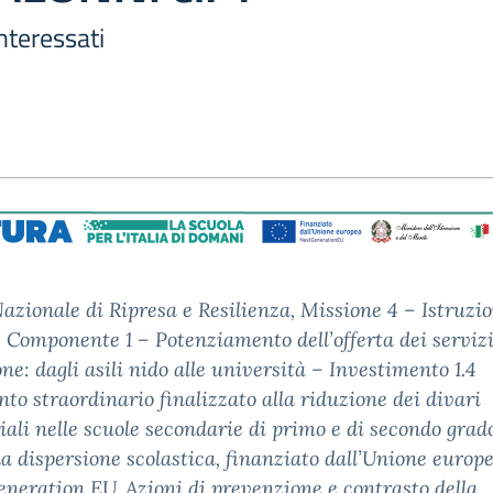
nteressati
azionale di Ripresa e Resilienza, Missione 4 – Istruzi
, Componente 1 – Potenziamento dell’offerta dei servizi
one: dagli asili nido alle università – Investimento 1.4
nto straordinario finalizzato alla riduzione dei divari
riali nelle scuole secondarie di primo e di secondo grado
lla dispersione scolastica, finanziato dall’Unione europ
neration EU. Azioni di prevenzione e contrasto della