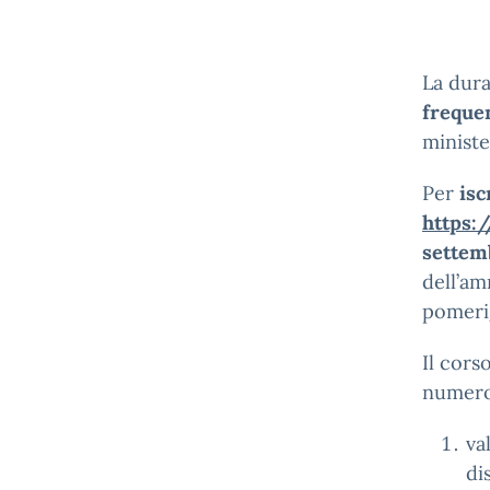
La dura
freque
ministe
Per
isc
https:
settem
dell’am
pomerig
Il cors
numero 
va
di