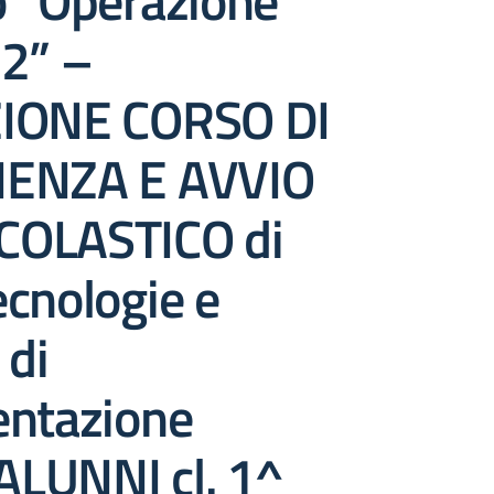
o “Operazione
 2” –
IONE CORSO DI
IENZA E AVVIO
COLASTICO di
cnologie e
 di
entazione
 ALUNNI cl. 1^