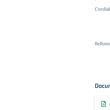
Cordiali
Belluno
Docu