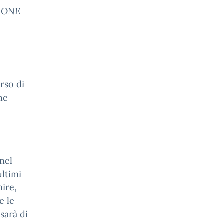
ZIONE
rso di
he
 nel
ultimi
nire,
e le
sarà di