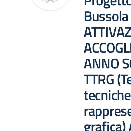
Progett
Bussola
ATTIVAZ
ACCOGL
ANNO S
TTRG (Te
tecniche
rappres
grafica)