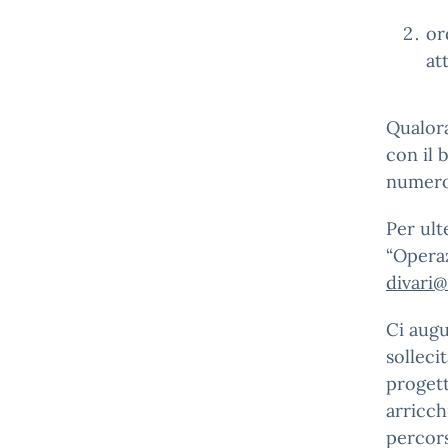
or
at
Qualora
con il 
numero 
Per ult
“Operaz
divari@
Ci augu
solleci
progett
arricch
percors