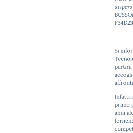
disper
BUSSOL
F34D21
Si info
Tecnolo
partirà
accogli
affront
Infatti
primo p
anni al
fornend
compete