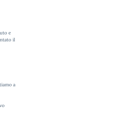
uto e
ntato il
itiamo a
ovo