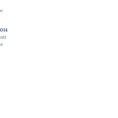
le
014
nti
he