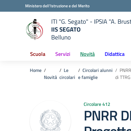
Vai ai contenuti
Vai al menu di navigazione
Vai al footer
Ministero dell'Istruzione e del Merito
ITI "G. Segato" - IPSIA "A. Brus
IIS SEGATO
Belluno
della scuola
— Visita la pagina iniziale del
Scuola
Servizi
Novità
Didattica
Home
Le
Circolari alunni
PNRR
Novità
circolari
e famiglie
di TTRG
Circolare 412
PNRR D