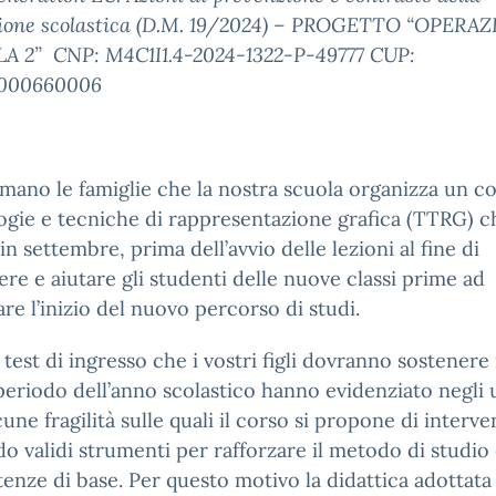
sione scolastica (D.M. 19/2024) – PROGETTO “OPERA
A 2” CNP: M4C1I1.4-2024-1322-P-49777 CUP:
000660006
rmano le famiglie che la nostra scuola organizza un co
gie e tecniche di rappresentazione grafica (TTRG) c
 in settembre, prima dell’avvio delle lezioni al fine di
ere e aiutare gli studenti delle nuove classi prime ad
are l’inizio del nuovo percorso di studi.
 i test di ingresso che i vostri figli dovranno sostenere
eriodo dell’anno scolastico hanno evidenziato negli 
cune fragilità sulle quali il corso si propone di interve
o validi strumenti per rafforzare il metodo di studio 
nze di base. Per questo motivo la didattica adottata 