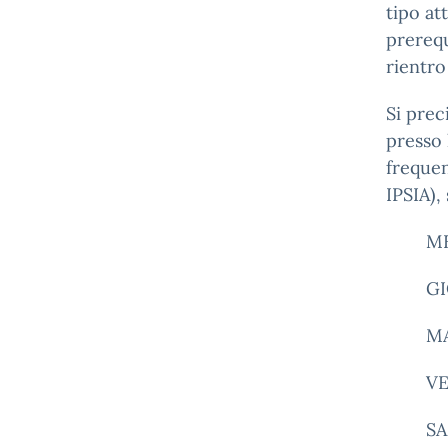
tipo at
prerequ
rientro 
Si prec
presso 
frequen
IPSIA),
ME
GI
MA
VE
SA