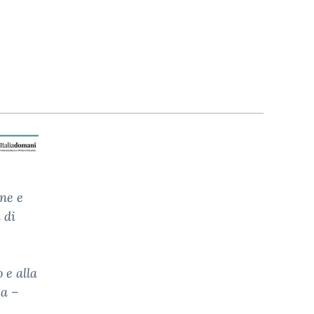
one e
 di
 e alla
ea –