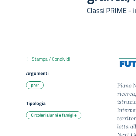
Classi PRIME - i
Stampa / Condividi
Argomenti
pnrr
Piano N
ricerca
istruzi
Tipologia
Interve
Circolari alunni e famiglie
territo
lotta a
Next Ge