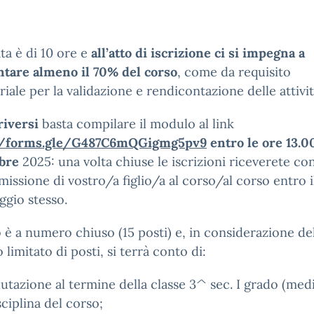
ta è di 10 ore e
all’atto di iscrizione ci si impegna a
ntare almeno il 70% del corso
, come da requisito
riale per la validazione e rendicontazione delle attivit
riversi
basta compilare il modulo al link
//forms.gle/G487C6mQGigmg5pv9
entro le ore 13.0
bre
2025: una volta chiuse le iscrizioni riceverete c
missione di vostro/a figlio/a al corso/al corso entro i
gio stesso.
o è a numero chiuso (15 posti) e, in considerazione de
limitato di posti, si terrà conto di:
lutazione al termine della classe 3^ sec. I grado (medi
sciplina del corso;