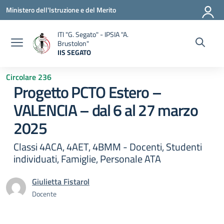
Vai ai contenuti
Vai al menu di navigazione
Vai al footer
Ministero dell'Istruzione e del Merito
ITI "G. Segato" - IPSIA "A.
Brustolon"
IIS SEGATO
— Visita la pagina iniziale della scuola
Circolare 236
Progetto PCTO Estero –
VALENCIA – dal 6 al 27 marzo
2025
Classi 4ACA, 4AET, 4BMM - Docenti, Studenti
individuati, Famiglie, Personale ATA
Giulietta Fistarol
Docente