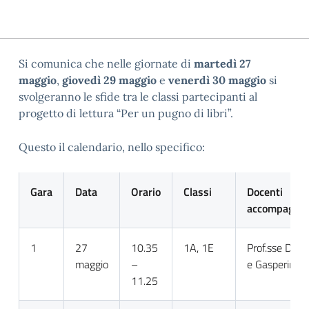
Si comunica che nelle giornate di
martedì 27
maggio
,
giovedì 29 maggio
e
venerdì 30 maggio
si
svolgeranno le sfide tra le classi partecipanti al
progetto di lettura “Per un pugno di libri”.
Questo il calendario, nello specifico:
Gara
Data
Orario
Classi
Docenti
accompagnat
1
27
10.35
1A, 1E
Prof.sse De T
maggio
–
e Gasperin
11.25