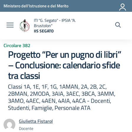
Vai ai contenuti
Vai al menu di navigazione
Vai al footer
Ministero dell'Istruzione e del Merito
ITI "G. Segato" - IPSIA "A.
Brustolon"
IIS SEGATO
— Visita la pagina iniziale della scuola
Circolare 382
Progetto “Per un pugno di libri”
– Conclusione: calendario sfide
tra classi
Classi 1A, 1E, 1F, 1G, 1AMAN, 2A, 2B, 2C,
2BMAN, 2MODA, 3AIA, 3AEC, 3BCA, 3AMM,
3AMO, 4AEC, 4AEN, 4AIA, 4ACA - Docenti,
Studenti, Famiglie, Personale ATA
Giulietta Fistarol
Docente