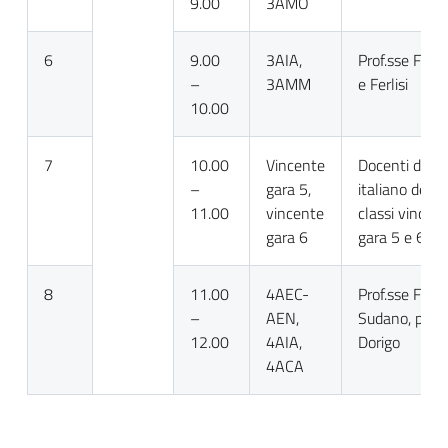
9.00
3AMO
6
9.00
3AIA,
Prof.sse Fran
–
3AMM
e Ferlisi
10.00
7
10.00
Vincente
Docenti di
–
gara 5,
italiano delle
11.00
vincente
classi vincent
gara 6
gara 5 e 6
8
11.00
4AEC-
Prof.sse Ferlis
–
AEN,
Sudano, prof.
12.00
4AIA,
Dorigo
4ACA