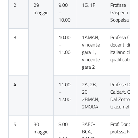
2
29
9.00
1G, 1F
Prof.sse
maggio
–
Gasperin e
10.00
Soppelsa
3
10.00
1AMAN,
Prof.ssa Corza
–
vincente
docenti di
11.00
gara 1,
italiano classi
vincente
qualificate
gara 2
4
11.00
2A, 2B,
Prof.sse De To
–
2C,
Caldart, Corza
12.00
2BMAN,
Dal Zotto, pro
2MODA
Giacomel
5
30
8.00
3AEC-
Prof. Dorigo,
maggio
–
BCA,
prof.ssa Ferlis