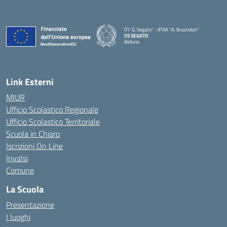
ITI "G. Segato" - IPSIA "A. Brustolon"
IIS SEGATO
Belluno
— Visita la pagina iniziale della scuola
Link Esterni
MIUR
Ufficio Scolastico Regionale
Ufficio Scolastico Territoriale
Scuola in Chiaro
Iscrizioni On Line
Invalsi
Comune
La Scuola
Presentazione
I luoghi