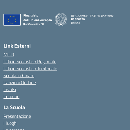
ITI "G. Segato" - IPSIA "A. Brustolon"
IIS SEGATO
Belluno
— Visita la pagina iniziale della scuola
Link Esterni
MIUR
Ufficio Scolastico Regionale
Ufficio Scolastico Territoriale
Scuola in Chiaro
Iscrizioni On Line
Invalsi
Comune
La Scuola
Presentazione
I luoghi