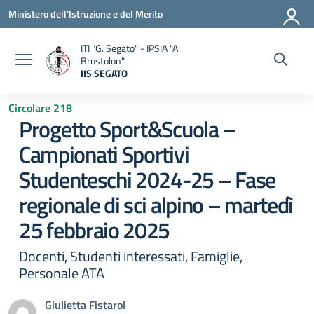
Vai ai contenuti
Vai al menu di navigazione
Vai al footer
Ministero dell'Istruzione e del Merito
ITI "G. Segato" - IPSIA "A.
Brustolon"
IIS SEGATO
— Visita la pagina iniziale della scuola
Circolare 218
Progetto Sport&Scuola –
Campionati Sportivi
Studenteschi 2024-25 – Fase
regionale di sci alpino – martedì
25 febbraio 2025
Docenti, Studenti interessati, Famiglie,
Personale ATA
Giulietta Fistarol