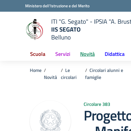
Vai ai contenuti
Vai al menu di navigazione
Vai al footer
Ministero dell'Istruzione e del Merito
ITI "G. Segato" - IPSIA "A. Brus
IIS SEGATO
Belluno
della scuola
— Visita la pagina iniziale del
Scuola
Servizi
Novità
Didattica
Home
Le
Circolari alunni e
Novità
circolari
famiglie
Circolare 383
Progett