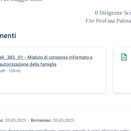
Il Dirigente Sc
F.to Prof.ssa Palma
menti
all_383_01 - Modulo di consenso informato e
autorizzazione della famiglia
pdf - 109 kb
o:
20.05.2025
-
Revisione:
20.05.2025
ove diversamente specificato, questo articolo è stato rilasciato sott