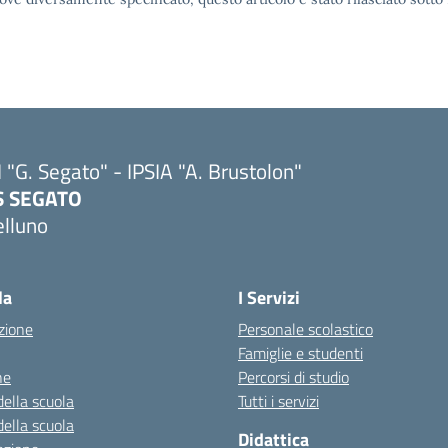
I "G. Segato" - IPSIA "A. Brustolon"
IS SEGATO
elluno
Visita la pagina iniziale della scuola
la
I Servizi
zione
Personale scolastico
Famiglie e studenti
ne
Percorsi di studio
della scuola
Tutti i servizi
della scuola
Didattica