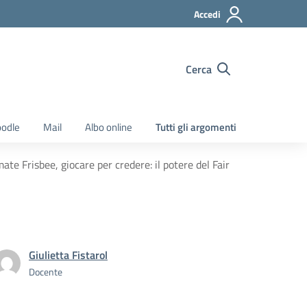
Accedi
Cerca
odle
Mail
Albo online
Tutti gli argomenti
 Frisbee, giocare per credere: il potere del Fair
Giulietta Fistarol
Docente