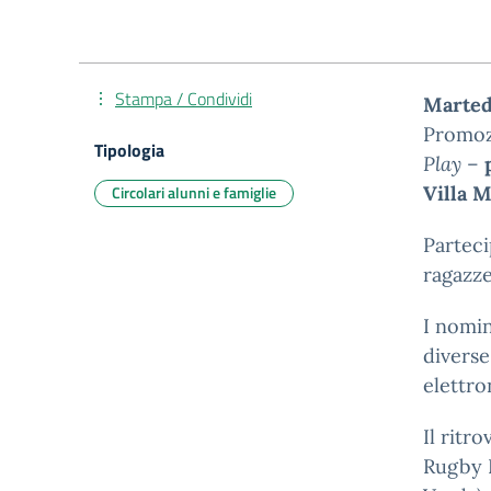
Stampa / Condividi
Marted
Promoz
Tipologia
Play
–
Circolari alunni e famiglie
Villa 
Parteci
ragazze 
I nomin
diverse
elettro
Il ritr
Rugby B