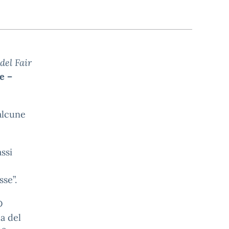
del Fair
e –
 alcune
ssi
se”.
D
a del