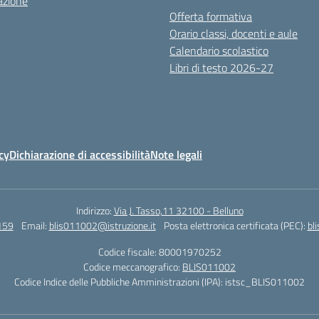
azione
Offerta formativa
Orario classi, docenti e aule
Calendario scolastico
Libri di testo 2026-27
cy
Dichiarazione di accessibilità
Note legali
Indirizzo:
Via J. Tasso,11 32100 - Belluno
159
Email:
blis011002@istruzione.it
Posta elettronica certificata (PEC):
bl
Codice fiscale: 80001970252
Codice meccanografico:
BLIS011002
Codice Indice delle Pubbliche Amministrazioni (IPA): istsc_BLIS011002