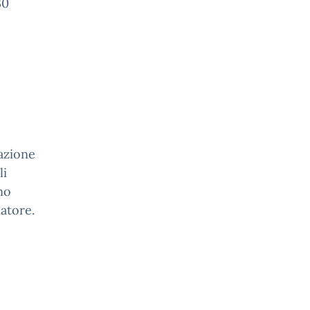
30
azione
li
no
atore.