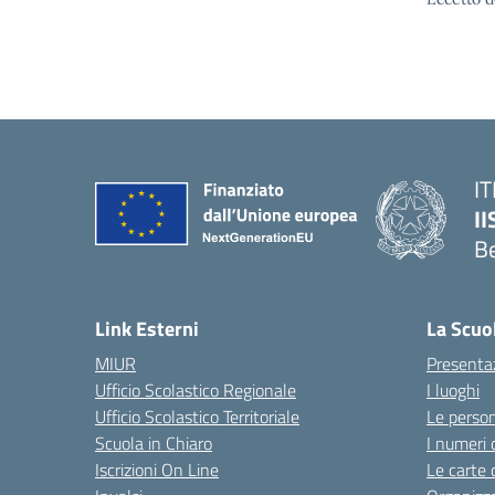
IT
I
B
— 
Link Esterni
La Scuo
MIUR
Presenta
Ufficio Scolastico Regionale
I luoghi
Ufficio Scolastico Territoriale
Le perso
Scuola in Chiaro
I numeri 
Iscrizioni On Line
Le carte 