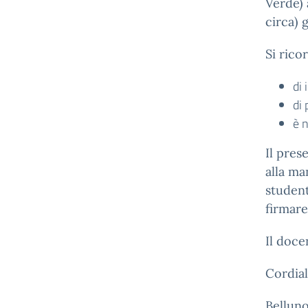
Verde) 
circa) 
Si ricor
di
di 
è 
Il pres
alla ma
studen
firmare
Il doce
Cordiali
Bellun