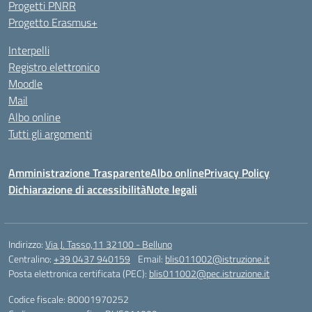
Progetti PNRR
Progetto Erasmus+
Interpelli
Registro elettronico
Moodle
Mail
Albo online
Tutti gli argomenti
Amministrazione Trasparente
Albo online
Privacy Policy
Dichiarazione di accessibilità
Note legali
Indirizzo:
Via J. Tasso,11 32100 - Belluno
Centralino:
+39 0437 940159
Email:
blis011002@istruzione.it
Posta elettronica certificata (PEC):
blis011002@pec.istruzione.it
Codice fiscale: 80001970252