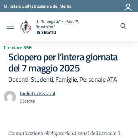
Vai ai contenuti
Vai al menu di navigazione
Vai al footer
Ministero dell'Istruzione e del Merito
ITI "G. Segato" - IPSIA "A.
Brustolon"
IIS SEGATO
— Visita la pagina iniziale della scuola
Circolare 356
Sciopero per l’intera giornata
del 7 maggio 2025
Docenti, Studenti, Famiglie, Personale ATA
Giulietta Fistarol
Docente
Comunicazione obbligatoria ai sensi dell’articolo 3,