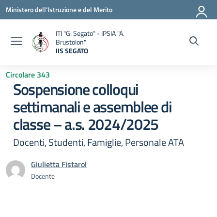
Vai ai contenuti
Vai al menu di navigazione
Vai al footer
Ministero dell'Istruzione e del Merito
ITI "G. Segato" - IPSIA "A.
Brustolon"
IIS SEGATO
— Visita la pagina iniziale della scuola
Circolare 343
Sospensione colloqui
settimanali e assemblee di
classe – a.s. 2024/2025
Docenti, Studenti, Famiglie, Personale ATA
Giulietta Fistarol
Docente