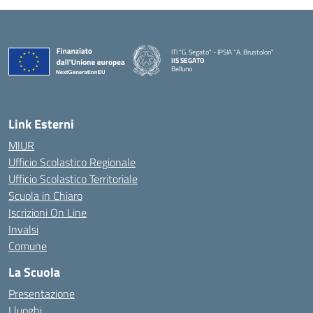
ITI "G. Segato" - IPSIA "A. Brustolon"
IIS SEGATO
Belluno
— Visita la pagina iniziale della scuola
Link Esterni
MIUR
Ufficio Scolastico Regionale
Ufficio Scolastico Territoriale
Scuola in Chiaro
Iscrizioni On Line
Invalsi
Comune
La Scuola
Presentazione
I luoghi