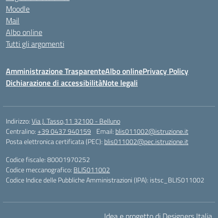
Moodle
Mail
Albo online
Tutti gli argomenti
Amministrazione Trasparente
Albo online
Privacy Policy
Dichiarazione di accessibilità
Note legali
Indirizzo:
Via J. Tasso,11 32100 - Belluno
Centralino:
+39 0437 940159
Email:
blis011002@istruzione.it
Posta elettronica certificata (PEC):
blis011002@pec.istruzione.it
Codice fiscale: 80001970252
Codice meccanografico:
BLIS011002
Codice Indice delle Pubbliche Amministrazioni (IPA): istsc_BLIS011002
Idea e progetto di Designers Italia