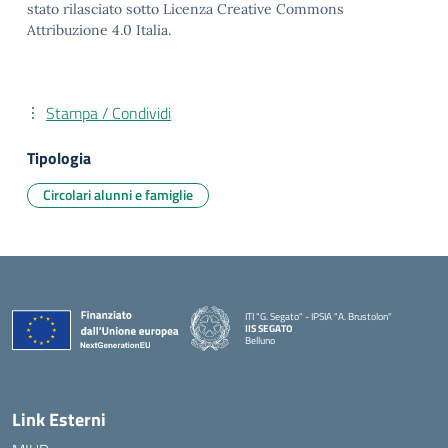
stato rilasciato sotto Licenza Creative Commons
Attribuzione 4.0 Italia.
Stampa / Condividi
Tipologia
Circolari alunni e famiglie
ITI "G. Segato" - IPSIA "A. Brustolon"
IIS SEGATO
Belluno
— Visita la pagina iniziale della scuola
Link Esterni