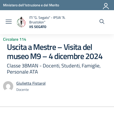
Vai ai contenuti
Vai al menu di navigazione
Vai al footer
Ministero dell'Istruzione e del Merito
ITI "G. Segato" - IPSIA "A.
Brustolon"
IIS SEGATO
— Visita la pagina iniziale della scuola
Circolare 114
Uscita a Mestre – Visita del
museo M9 – 4 dicembre 2024
Classe 3BMAN - Docenti, Studenti, Famiglie,
Personale ATA
Giulietta Fistarol
Docente