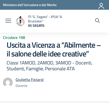
Vai ai contenuti
Vai al menu di navigazione
Vai al footer
Ministero dell'Istruzione e del Merito
ITI "G. Segato" - IPSIA "A.
Brustolon"
IIS SEGATO
— Visita la pagina iniziale della scuola
Circolare 198
Uscita a Vicenza a “Abilmente –
il salone delle idee creative”
Classi 1AMOD, 2AMOD, 3AMOD - Docenti,
Studenti, Famiglie, Personale ATA
Giulietta Fistarol
Docente