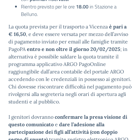
Rientro previsto per le ore
18.00
in Stazione a
Belluno.
La quota prevista per il trasporto a Vicenza
è pari a
€ 16,50
, e deve essere versata per mezzo dell’avviso
di pagamento inviato per email alle famiglie tramite
PagoPA
entro e non oltre il giorno 20/02/2025
; in
alternativa è possibile saldare la quota tramite il
programma applicativo ARGO PagoOnline
raggiungibile dall’area contabile del portale ARGO
accedendo con le credenziali in possesso ai genitori.
Chi dovesse riscontrare difficoltà nel pagamento può
rivolgersi alla segreteria negli orari di apertura agli
studenti e al pubblico.
I genitori dovranno
confermare la presa visione di
questo comunicato
e
dare l’adesione alla
partecipazione dei figli all’attività (con doppio
segno di spunta)
tramite registro elettronico ARGO