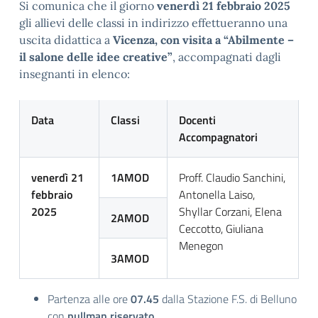
Si comunica che il giorno
venerdì 21 febbraio 2025
gli allievi delle classi in indirizzo effettueranno una
uscita didattica a
Vicenza, con visita a “Abilmente –
il salone delle idee creative”
, accompagnati dagli
insegnanti in elenco:
Data
Classi
Docenti
Accompagnatori
venerdì 21
1AMOD
Proff. Claudio Sanchini,
febbraio
Antonella Laiso,
2025
Shyllar Corzani, Elena
2AMOD
Ceccotto, Giuliana
Menegon
3AMOD
Partenza alle ore
07.45
dalla Stazione F.S. di Belluno
con
pullman riservato.