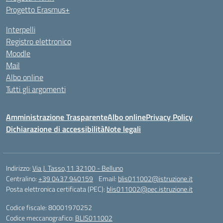
Progetto Erasmus+
Interpelli
Registro elettronico
Moodle
Mail
Albo online
Tutti gli argomenti
Amministrazione Trasparente
Albo online
Privacy Policy
Dichiarazione di accessibilità
Note legali
Indirizzo:
Via J. Tasso,11 32100 - Belluno
Centralino:
+39 0437 940159
Email:
blis011002@istruzione.it
Posta elettronica certificata (PEC):
blis011002@pec.istruzione.it
Codice fiscale: 80001970252
Codice meccanografico:
BLIS011002