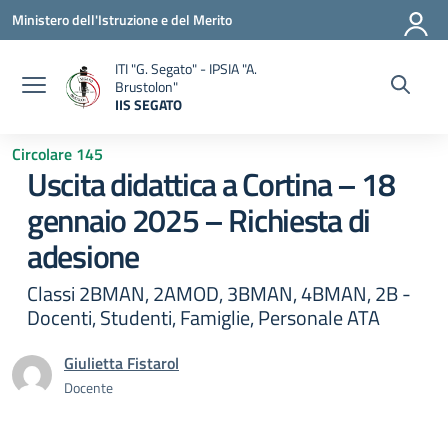
Vai ai contenuti
Vai al menu di navigazione
Vai al footer
Ministero dell'Istruzione e del Merito
ITI "G. Segato" - IPSIA "A.
Brustolon"
IIS SEGATO
— Visita la pagina iniziale della scuola
Circolare 145
Uscita didattica a Cortina – 18
gennaio 2025 – Richiesta di
adesione
Classi 2BMAN, 2AMOD, 3BMAN, 4BMAN, 2B -
Docenti, Studenti, Famiglie, Personale ATA
Giulietta Fistarol
Docente