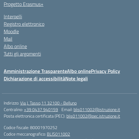
Progetto Erasmus+
Interpelli
Registro elettronico
Moodle
Mail
Albo online
Tutti gli argomenti
Amministrazione Trasparente
Albo online
Privacy Policy
Dichiarazione di accessibilità
Note legali
Indirizzo:
Via J. Tasso,11 32100 - Belluno
Centralino:
+39 0437 940159
Email:
blis011002@istruzione.it
Posta elettronica certificata (PEC):
blis011002@pec.istruzione.it
Codice fiscale: 80001970252
Codice meccanografico:
BLIS011002