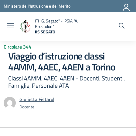
Vai ai contenuti
Vai al menu di navigazione
Vai al footer
Ministero dell'Istruzione e del Merito
ITI "G. Segato" - IPSIA "A.
Brustolon"
IIS SEGATO
— Visita la pagina iniziale della scuola
Circolare 344
Viaggio d’istruzione classi
4AMM, 4AEC, 4AEN a Torino
Classi 4AMM, 4AEC, 4AEN - Docenti, Studenti,
Famiglie, Personale ATA
Giulietta Fistarol
Docente