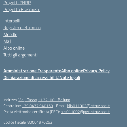
Progetti PNRR
Progetto Erasmus+
Interpelli
Registro elettronico
Moodle
Mail
Albo online
Tutti gli argomenti
Amministrazione Trasparente
Albo online
Privacy Policy
Dichiarazione di accessibilità
Note legali
Indirizzo:
Via J. Tasso,11 32100 - Belluno
Centralino:
+39 0437 940159
Email:
blis011002@istruzione.it
Posta elettronica certificata (PEC):
blis011002@pec.istruzione.it
Codice fiscale: 80001970252