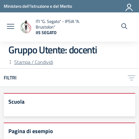
Vai ai contenuti
Vai al menu di navigazione
Vai al footer
Ministero dell'Istruzione e del Merito
ITI "G. Segato" - IPSIA "A.
Brustolon"
IIS SEGATO
— Visita la pagina iniziale della scuola
Gruppo Utente:
docenti
Stampa / Condividi
FILTRI
Scuola
Pagina di esempio