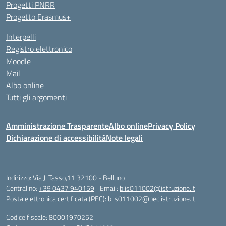
Progetti PNRR
Progetto Erasmus+
Interpelli
Registro elettronico
Moodle
Mail
Albo online
Tutti gli argomenti
Amministrazione Trasparente
Albo online
Privacy Policy
Dichiarazione di accessibilità
Note legali
Indirizzo:
Via J. Tasso,11 32100 - Belluno
Centralino:
+39 0437 940159
Email:
blis011002@istruzione.it
Posta elettronica certificata (PEC):
blis011002@pec.istruzione.it
Codice fiscale: 80001970252