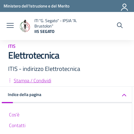
Vai ai contenuti
Vai al menu di navigazione
Vai al footer
Ministero dell'Istruzione e del Merito
ITI "G. Segato" - IPSIA "A.
Brustolon"
IIS SEGATO
— Visita la pagina iniziale della scuola
ITIS
Elettrotecnica
ITIS - indirizzo Elettrotecnica
Stampa / Condividi
Indice della pagina
Cos'è
Contatti