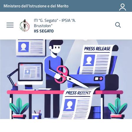
Vai ai contenuti
Vai al menu di navigazione
Vai al footer
Ministero dell'Istruzione e del Merito
ITI "G. Segato" - IPSIA "A.
Brustolon"
IIS SEGATO
— Visita la pagina iniziale della scuola