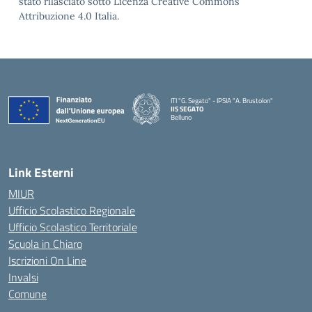
stato rilasciato sotto Licenza Creative Commons
Attribuzione 4.0 Italia.
ITI "G. Segato" - IPSIA "A. Brustolon"
IIS SEGATO
Belluno
— Visita la pagina iniziale della scuola
Link Esterni
MIUR
Ufficio Scolastico Regionale
Ufficio Scolastico Territoriale
Scuola in Chiaro
Iscrizioni On Line
Invalsi
Comune