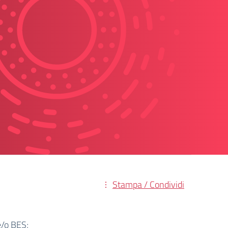
Stampa / Condividi
e/o BES;