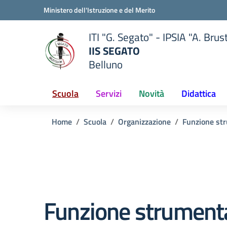
Vai ai contenuti
Vai al menu di navigazione
Vai al footer
Ministero dell'Istruzione e del Merito
ITI "G. Segato" - IPSIA "A. Brus
IIS SEGATO
Belluno
della scuola
— Visita la pagina iniziale del
Scuola
Servizi
Novità
Didattica
Home
Scuola
Organizzazione
Funzione st
Funzione strument