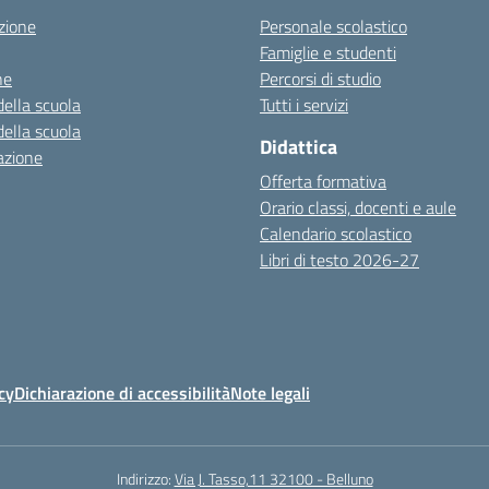
zione
Personale scolastico
Famiglie e studenti
ne
Percorsi di studio
della scuola
Tutti i servizi
della scuola
Didattica
azione
Offerta formativa
Orario classi, docenti e aule
Calendario scolastico
Libri di testo 2026-27
cy
Dichiarazione di accessibilità
Note legali
Indirizzo:
Via J. Tasso,11 32100 - Belluno