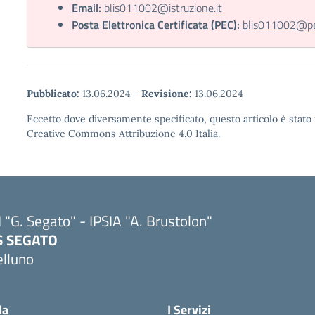
Email:
blis011002@istruzione.it
Posta Elettronica Certificata (PEC):
blis011002@pec
Pubblicato:
13.06.2024
-
Revisione:
13.06.2024
Eccetto dove diversamente specificato, questo articolo è stato 
Creative Commons Attribuzione 4.0 Italia.
I "G. Segato" - IPSIA "A. Brustolon"
IS SEGATO
elluno
Visita la pagina iniziale della scuola
la
I Servizi