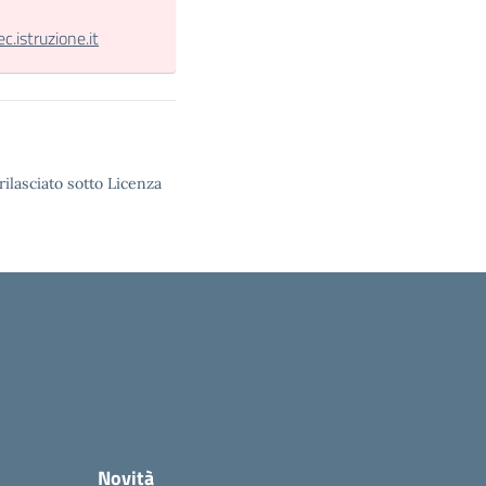
.istruzione.it
rilasciato sotto Licenza
Novità