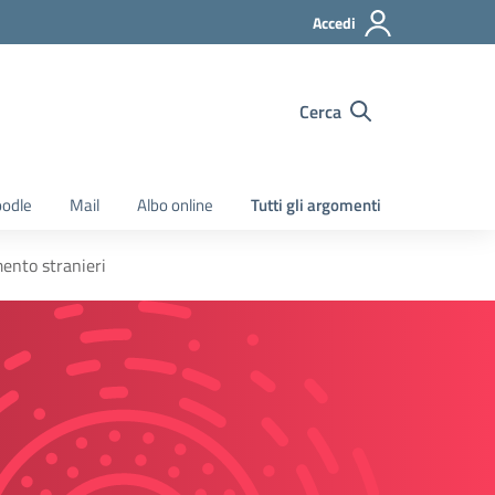
Accedi
Cerca
odle
Mail
Albo online
Tutti gli argomenti
ento stranieri