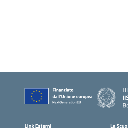
IT
I
B
— 
Link Esterni
La Scuo