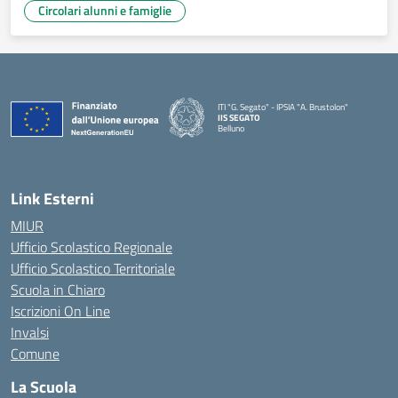
Circolari alunni e famiglie
ITI "G. Segato" - IPSIA "A. Brustolon"
IIS SEGATO
Belluno
— Visita la pagina iniziale della scuola
Link Esterni
MIUR
Ufficio Scolastico Regionale
Ufficio Scolastico Territoriale
Scuola in Chiaro
Iscrizioni On Line
Invalsi
Comune
La Scuola