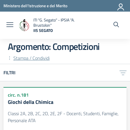
Vai ai contenuti
Vai al menu di navigazione
Vai al footer
Ministero dell'Istruzione e del Merito
ITI "G. Segato" - IPSIA "A.
Brustolon"
IIS SEGATO
— Visita la pagina iniziale della scuola
Argomento: Competizioni
Stampa / Condividi
FILTRI
circ. n.181
Giochi della Chimica
Classi 2A, 2B, 2C, 2D, 2E, 2F - Docenti, Studenti, Famiglie,
Personale ATA