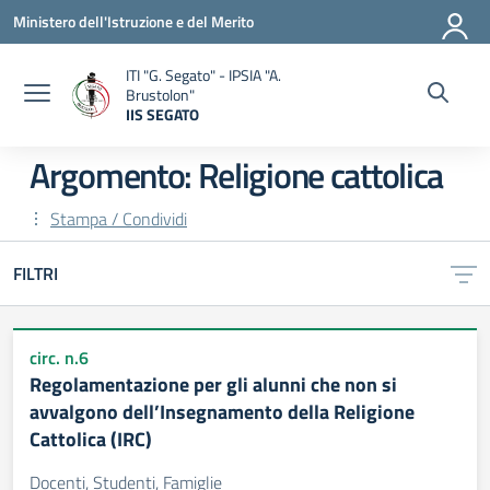
Vai ai contenuti
Vai al menu di navigazione
Vai al footer
Ministero dell'Istruzione e del Merito
ITI "G. Segato" - IPSIA "A.
Brustolon"
IIS SEGATO
— Visita la pagina iniziale della scuola
Argomento: Religione cattolica
Stampa / Condividi
FILTRI
circ. n.6
Regolamentazione per gli alunni che non si
avvalgono dell’Insegnamento della Religione
Cattolica (IRC)
Docenti, Studenti, Famiglie