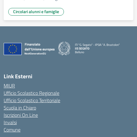
Circolari alunni e famiglie
ITI "G. Segato" - IPSIA "A. Brustolon"
IIS SEGATO
Belluno
— Visita la pagina iniziale della scuola
Link Esterni
MIUR
Ufficio Scolastico Regionale
Ufficio Scolastico Territoriale
Scuola in Chiaro
Iscrizioni On Line
Invalsi
Comune