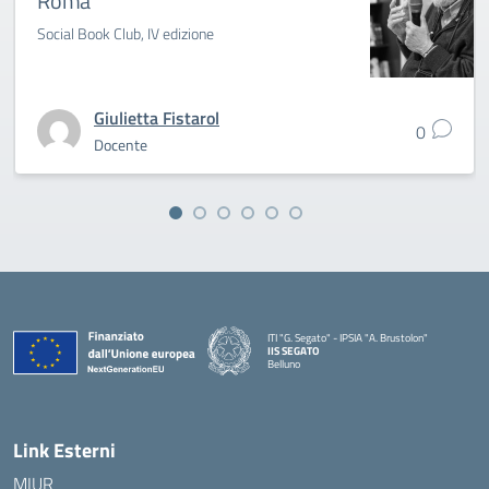
Roma
Social Book Club, IV edizione
Giulietta Fistarol
0
Docente
ITI "G. Segato" - IPSIA "A. Brustolon"
IIS SEGATO
Belluno
— Visita la pagina iniziale della scuola
Link Esterni
MIUR