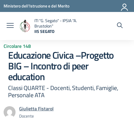
Vai ai contenuti
Vai al menu di navigazione
Vai al footer
Ministero dell'Istruzione e del Merito
ITI "G. Segato" - IPSIA "A.
Brustolon"
IIS SEGATO
— Visita la pagina iniziale della scuola
Circolare 148
Educazione Civica –Progetto
BIG – Incontro di peer
education
Classi QUARTE - Docenti, Studenti, Famiglie,
Personale ATA
Giulietta Fistarol
Docente