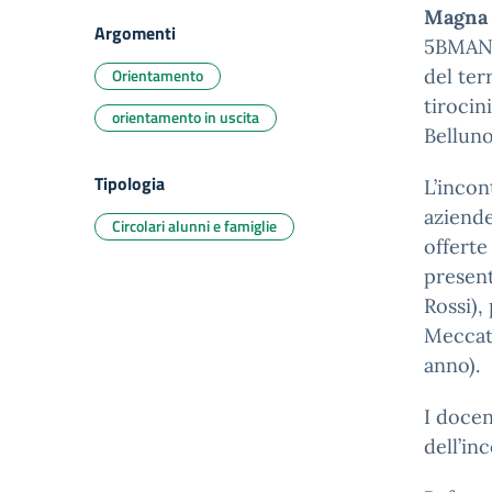
Magna d
Argomenti
5BMAN, 
Orientamento
del ter
tirocin
orientamento in uscita
Belluno
Tipologia
L’incon
aziende
Circolari alunni e famiglie
offerte
present
Rossi),
Meccat
anno).
I docen
dell’in