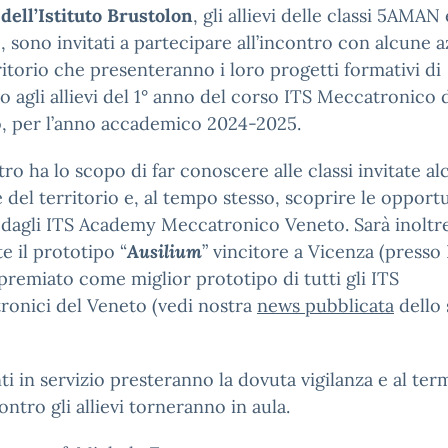
ell’Istituto Brustolon
, gli allievi delle classi 5AMAN 
sono invitati a partecipare all’incontro con alcune 
ritorio che presenteranno i loro progetti formativi di
io agli allievi del 1° anno del corso ITS Meccatronico 
, per l’anno accademico 2024-2025.
tro ha lo scopo di far conoscere alle classi invitate a
 del territorio e, al tempo stesso, scoprire le opport
 dagli ITS Academy Meccatronico Veneto. Sarà inoltr
e il prototipo “
Ausilium
” vincitore a Vicenza (presso 
 premiato come miglior prototipo di tutti gli ITS
ronici del Veneto (vedi nostra
news pubblicata
dello 
ti in servizio presteranno la dovuta vigilanza e al ter
contro gli allievi torneranno in aula.