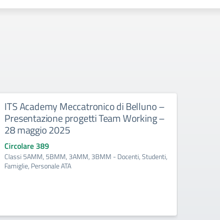
ITS Academy Meccatronico di Belluno –
Orie
Presentazione progetti Team Working –
Tecn
28 maggio 2025
tela
Inco
Circolare 389
Classi 5AMM, 5BMM, 3AMM, 3BMM - Docenti, Studenti,
Circo
Famiglie, Personale ATA
Class
Docent