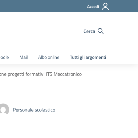
Accedi
Cerca
odle
Mail
Albo online
Tutti gli argomenti
ione progetti formativi ITS Meccatronico
Personale scolastico