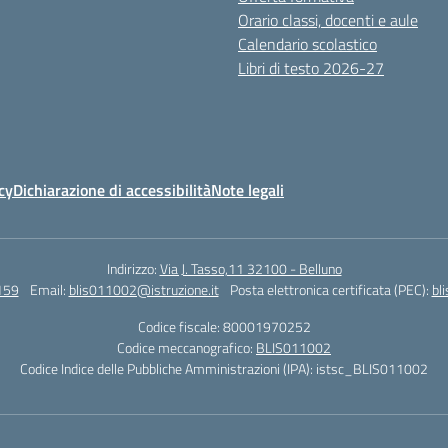
Orario classi, docenti e aule
Calendario scolastico
Libri di testo 2026-27
cy
Dichiarazione di accessibilità
Note legali
Indirizzo:
Via J. Tasso,11 32100 - Belluno
159
Email:
blis011002@istruzione.it
Posta elettronica certificata (PEC):
bl
Codice fiscale: 80001970252
Codice meccanografico:
BLIS011002
Codice Indice delle Pubbliche Amministrazioni (IPA): istsc_BLIS011002