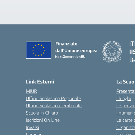
IT
I
B
— 
Link Esterni
La Scuo
MIUR
Presenta
Ufficio Scolastico Regionale
I luoghi
Ufficio Scolastico Territoriale
Le perso
Scuola in Chiaro
I numeri 
Iscrizioni On Line
Le carte 
Invalsi
Organizz
Comune
La storia