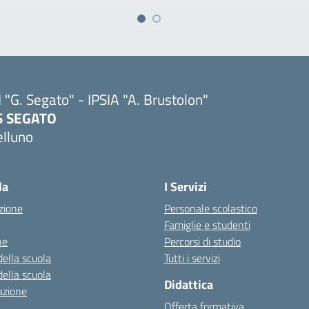
I "G. Segato" - IPSIA "A. Brustolon"
IS SEGATO
elluno
Visita la pagina iniziale della scuola
la
I Servizi
zione
Personale scolastico
Famiglie e studenti
ne
Percorsi di studio
della scuola
Tutti i servizi
della scuola
Didattica
azione
Offerta formativa