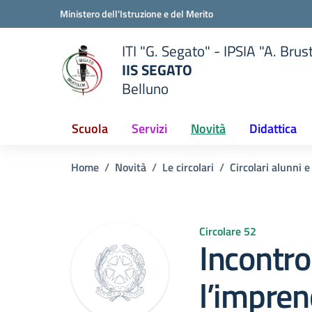
Vai ai contenuti
Vai al menu di navigazione
Vai al footer
Ministero dell'Istruzione e del Merito
ITI "G. Segato" - IPSIA "A. Brus
IIS SEGATO
Belluno
della scuola
— Visita la pagina iniziale del
Scuola
Servizi
Novità
Didattica
Home
Novità
Le circolari
Circolari alunni e
Circolare 52
Incontro
l’impren