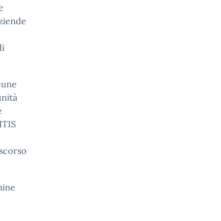
e
aziende
di
lcune
unità
e
ITIS
scorso
mine