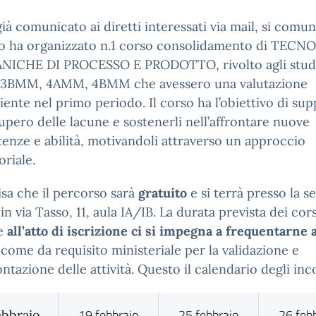
à comunicato ai diretti interessati via mail, si comu
uto ha organizzato n.1 corso consolidamento di TEC
ICHE DI PROCESSO E PRODOTTO, rivolto agli stude
3BMM, 4AMM, 4BMM che avessero una valutazione
ciente nel primo periodo. Il corso ha l’obiettivo di sup
upero delle lacune e sostenerli nell’affrontare nuove
nze e abilità, motivandoli attraverso un approccio
oriale.
isa che il percorso sarà
gratuito
e si terrà presso la s
 in via Tasso, 11, aula IA/IB. La durata prevista dei cors
 e
all’atto di iscrizione ci si impegna a frequentarne
 come da requisito ministeriale per la validazione e
ntazione delle attività. Questo il calendario degli inc
19 febbraio
25 febbraio
26 feb
ebbraio