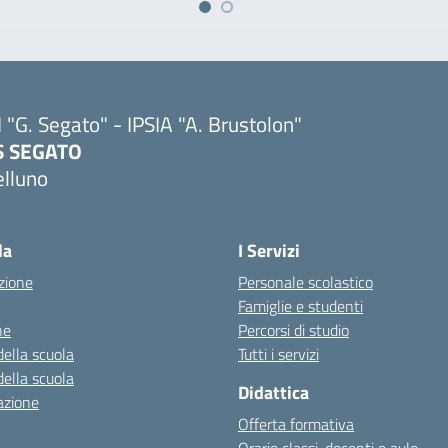
I "G. Segato" - IPSIA "A. Brustolon"
IS SEGATO
elluno
Visita la pagina iniziale della scuola
la
I Servizi
zione
Personale scolastico
Famiglie e studenti
ne
Percorsi di studio
della scuola
Tutti i servizi
della scuola
Didattica
azione
Offerta formativa
Orario classi, docenti e aule