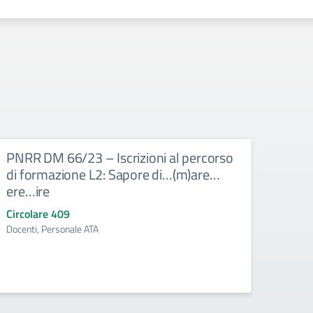
PNRR DM 66/23 – Iscrizioni al percorso
PNRR
di formazione L2: Sapore di…(m)are…
Busso
ere…ire
raffo
per s
Circolare 409
Docenti, Personale ATA
Circo
Docent
(ITIS o