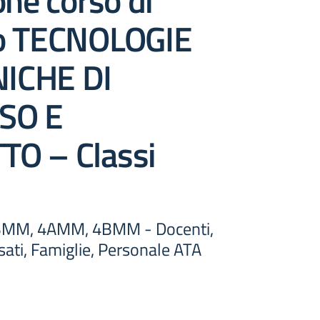
one corso di
o TECNOLOGIE
ICHE DI
SO E
O – Classi
BMM, 4AMM, 4BMM - Docenti,
sati, Famiglie, Personale ATA