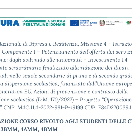
azionale di Ripresa e Resilienza, Missione 4 – Istruzi
, Componente 1 – Potenziamento dell’offerta dei servizi
one: dagli asili nido alle università – Investimento 1.4
nto straordinario finalizzato alla riduzione dei divari
riali nelle scuole secondarie di primo e di secondo grado
lla dispersione scolastica, finanziato dall’Unione europ
neration EU. Azioni di prevenzione e contrasto della
ione scolastica (D.M. 170/2022) – Progetto “Operazione
a” CNP: M4C1I1.4-2022-981-P-19199 CUP: F34D220039
AZIONE CORSO RIVOLTO AGLI STUDENTI DELLE C
 3BMM, 4AMM, 4BMM