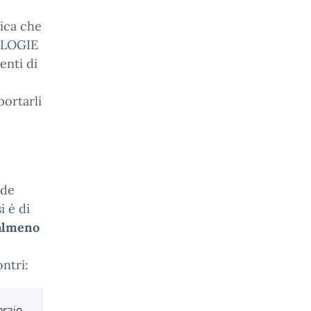
nica che
NOLOGIE
nti di
portarli
ede
i è di
 almeno
ontri:
braio