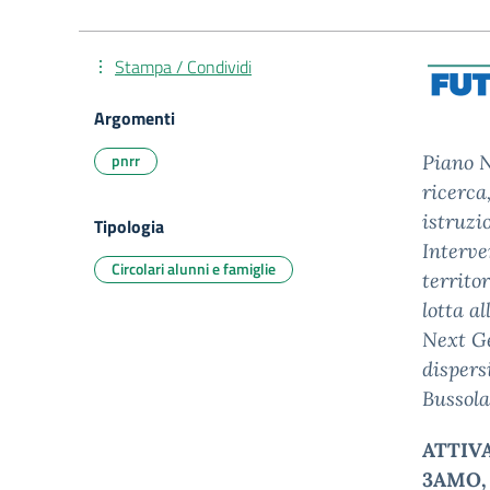
Stampa / Condividi
Argomenti
pnrr
Piano N
ricerca
istruzi
Tipologia
Interve
Circolari alunni e famiglie
territo
lotta a
Next Ge
dispers
Bussol
ATTIV
3AMO,