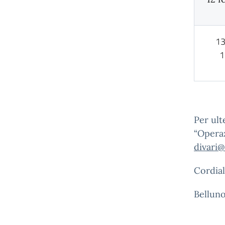
13
1
Per ult
“Operaz
divari@
Cordiali
Belluno