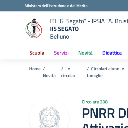
Vai ai contenuti
Vai al menu di navigazione
Vai al footer
Ministero dell'Istruzione e del Merito
ITI "G. Segato" - IPSIA "A. Brus
IIS SEGATO
Belluno
della scuola
— Visita la pagina iniziale del
Scuola
Servizi
Novità
Didattica
Home
Le
Circolari alunni e
Novità
circolari
famiglie
Circolare 208
PNRR DI