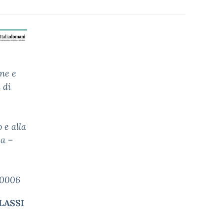
one e
 di
 e alla
ea –
40006
LASSI