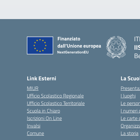
IT
I
B
— 
Link Esterni
La Scuo
MIUR
Presenta
Ufficio Scolastico Regionale
I luoghi
Ufficio Scolastico Territoriale
Le perso
Scuola in Chiaro
I numeri 
Iscrizioni On Line
Le carte 
Invalsi
Organizz
Comune
La storia