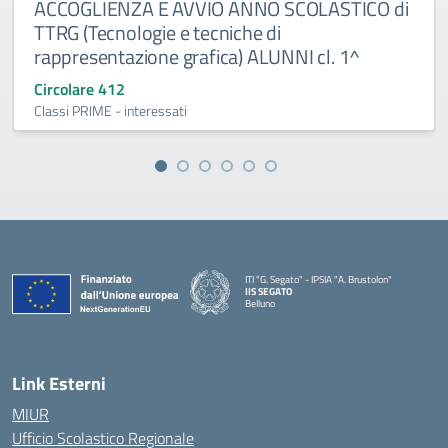
ACCOGLIENZA E AVVIO ANNO SCOLASTICO di
TTRG (Tecnologie e tecniche di
rappresentazione grafica) ALUNNI cl. 1^
Circolare 412
Classi PRIME - interessati
ITI "G. Segato" - IPSIA "A. Brustolon"
IIS SEGATO
Belluno
— Visita la pagina iniziale della scuola
Link Esterni
MIUR
Ufficio Scolastico Regionale