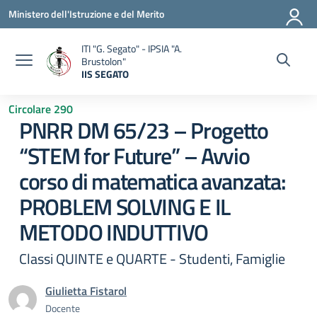
Vai ai contenuti
Vai al menu di navigazione
Vai al footer
Ministero dell'Istruzione e del Merito
ITI "G. Segato" - IPSIA "A.
Brustolon"
IIS SEGATO
— Visita la pagina iniziale della scuola
Circolare 290
PNRR DM 65/23 – Progetto
“STEM for Future” – Avvio
corso di matematica avanzata:
PROBLEM SOLVING E IL
METODO INDUTTIVO
Classi QUINTE e QUARTE - Studenti, Famiglie
Giulietta Fistarol
Docente