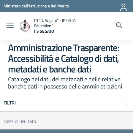
Vai ai contenuti
Vai al menu di navigazione
Vai al footer
Ministero dell'Istruzione e del Merito
ITI "G. Segato" - IPSIA "A.
Brustolon"
IIS SEGATO
— Visita la pagina iniziale della scuola
Amministrazione Trasparente:
Accessibilità e Catalogo di dati,
metadati e banche dati
Catalogo dei dati, dei metadati e delle relative
banche dati in possesso delle amministrazioni
FILTRI
Nessun risultato