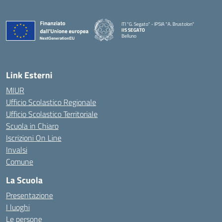
ITI "G. Segato" - IPSIA "A. Brustolon"
IIS SEGATO
Belluno
— Visita la pagina iniziale della scuola
Link Esterni
MIUR
Ufficio Scolastico Regionale
Ufficio Scolastico Territoriale
Scuola in Chiaro
Iscrizioni On Line
Invalsi
Comune
La Scuola
Presentazione
I luoghi
Le persone