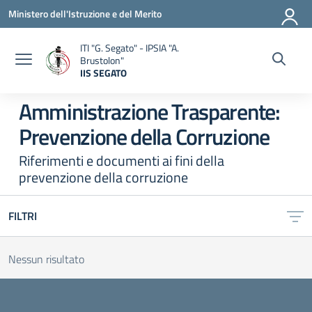
Vai ai contenuti
Vai al menu di navigazione
Vai al footer
Ministero dell'Istruzione e del Merito
ITI "G. Segato" - IPSIA "A.
Brustolon"
IIS SEGATO
— Visita la pagina iniziale della scuola
Amministrazione Trasparente:
Prevenzione della Corruzione
Riferimenti e documenti ai fini della
prevenzione della corruzione
FILTRI
Nessun risultato