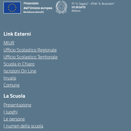
ITI "G. Segato" - IPSIA "A. Brustolon"
IIS SEGATO
Belluno
— Visita la pagina iniziale della scuola
Link Esterni
MIUR
Ufficio Scolastico Regionale
Ufficio Scolastico Territoriale
Scuola in Chiaro
Iscrizioni On Line
Invalsi
Comune
La Scuola
Presentazione
I luoghi
Le persone
I numeri della scuola