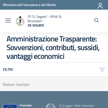
Vai ai contenuti
Vai al menu di navigazione
Vai al footer
Ministero dell'Istruzione e del Merito
ITI "G. Segato" - IPSIA "A.
Brustolon"
IIS SEGATO
— Visita la pagina iniziale della scuola
Amministrazione Trasparente:
Sovvenzioni, contributi, sussidi,
vantaggi economici
FILTRI
Nessun risultato
ITI "G. Segato" - IPSIA "A. Brustolon"