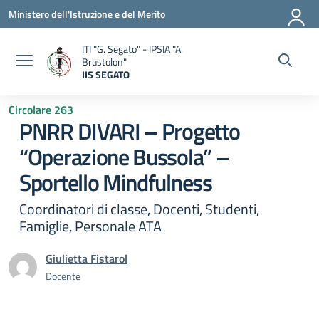
Vai ai contenuti
Vai al menu di navigazione
Vai al footer
Ministero dell'Istruzione e del Merito
ITI "G. Segato" - IPSIA "A.
Brustolon"
IIS SEGATO
— Visita la pagina iniziale della scuola
Circolare 263
PNRR DIVARI – Progetto
“Operazione Bussola” –
Sportello Mindfulness
Coordinatori di classe, Docenti, Studenti,
Famiglie, Personale ATA
Giulietta Fistarol
Docente