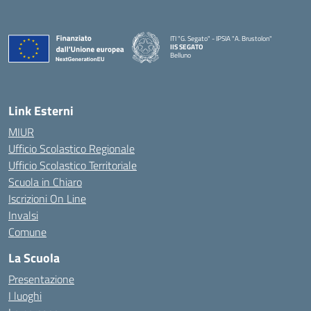
ITI "G. Segato" - IPSIA "A. Brustolon"
IIS SEGATO
Belluno
— Visita la pagina iniziale della scuola
Link Esterni
MIUR
Ufficio Scolastico Regionale
Ufficio Scolastico Territoriale
Scuola in Chiaro
Iscrizioni On Line
Invalsi
Comune
La Scuola
Presentazione
I luoghi